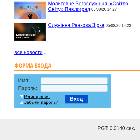
Молитовне Богослужіння. «Світло
Світу» Павлоград
05/08/26 14:27
Служіння Ранкова Зірка
05/08/26 14:23
все новости
ФОРМА ВХОДА
Имя:
Пароль:
Регистрация
Вход
Забыли пароль?
PGT: 0.0140 cек.