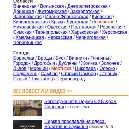
Области
Винницкая
/
Волынская
/
Днепропетровская
/
Донецкая
/
Житомирская
/
Закарпатская
/
Запорожская
/
Ивано-Франковская
/
Киевская
/
Кировоградская
/
Крым
/
Луганская
/
Львовская
/
Николаевская
/
Одесская
/
Полтавская
/
Ровенская
/
Сумская
/
Тернопольская
/
Харьковская
/
Херсонская
/
Хмельницкая
/
Черкасская
/
Черниговская
/
Черновицкая
Города
Борислав
/
Броды
/
Буск
/
Винники
/
Глиняны
/
Городок
/
Дрогобыч
/
Дубляны
/
Жолква
/
Золочев
/
Львов
/
Моршин
/
Мостиска
/
Николаев
/
Олеско
/
Подкамень
/
Самбор
/
Старый Самбор
/
Стебник
/
Стрый
/
Трускавец
/
Червоноград
ВСЕ НОВОСТИ И ВИДЕО >>
Богослужіння в Церкві ЄХБ Храм
Спасіння
06/08/26 17:43
Церква прославління одеса.
молитовне служіння
06/08/26 15:18