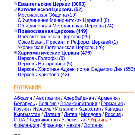
Евангельские Церкви (3003)
Католическая Церковь (52)
Мессианская Община (19)
Объединение Меннонитских Церквей (8)
Объединенная Методистская Церковь (24)
Православная Церковь (449)
Пресвитерианская Церковь (29)
Союз Еванг. Пресвит. и Реформ. Церквей (1)
Украинская Лютеранская Церковь (26)
Харизматические Церкви (476)
Церковь Голгофы (8)
Церковь Назарянина (5)
Церковь Христиан Адвентистов Седьмого Дня (653)
Церковь Христова (42)
ГЕОГРАФИЯ
Абхазия
/
Австралия
/
Азербайджан
/
Армения
/
Беларусь
/
Бельгия
/
Великобритания
/
Германия
/
Грузия
/
Израиль
/
Испания
/
Казахстан
/
Канада
/
Кыргызстан
/
Латвия
/
Литва
/
Молдова
/
Россия
/
США
/
Таджикистан
/
Узбекистан
/
Украина
/
Финляндия
/
Франция
/
Чехия
/
Эстония