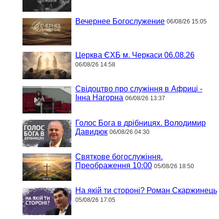
Вечернее Богослужение
06/08/26 15:05
Церква ЄХБ м. Черкаси 06.08.26
06/08/26 14:58
Свідоцтво про служіння в Африці -
Інна Нагорна
06/08/26 13:37
Голос Бога в дрібницях. Володимир
Давидюк
06/08/26 04:30
Святкове богослужіння.
Преображення 10:00
05/08/26 18:50
На якій ти стороні? Роман Скаржинець
05/08/26 17:05