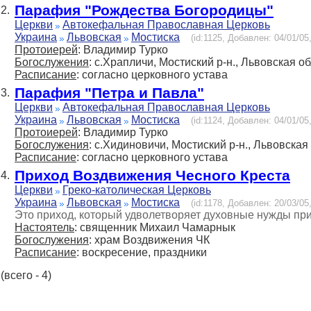
Парафия "Рождества Богородицы"
2.
Церкви
Автокефальная Православная Церковь
Украина
Львовская
Мостиска
(id:1125, Добавлен: 04/01/05
Протоиерей
: Владимир Турко
Богослужения
: с.Храпличи, Мостиский р-н., Львовская об
Расписание
: согласно церковного устава
Парафия "Петра и Павла"
3.
Церкви
Автокефальная Православная Церковь
Украина
Львовская
Мостиска
(id:1124, Добавлен: 04/01/05
Протоиерей
: Владимир Турко
Богослужения
: с.Хидиновичи, Мостиский р-н., Львовская 
Расписание
: согласно церковного устава
Приход Воздвижения Чесного Креста
4.
Церкви
Греко-католическая Церковь
Украина
Львовская
Мостиска
(id:1178, Добавлен: 20/03/05
Это приход, который удволетворяет духовные нужды пр
Настоятель
: священник Михаил Чамарнык
Богослужения
: храм Воздвижения ЧК
Расписание
: воскресение, праздники
(всего - 4)