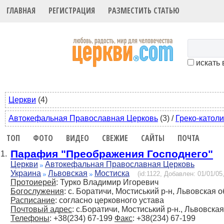
ГЛАВНАЯ
РЕГИСТРАЦИЯ
РАЗМЕСТИТЬ СТАТЬЮ
искать 
Церкви
(4)
Автокефальная Православная Церковь
(3)
/
Греко-катол
ТОП
ФОТО
ВИДЕО
СВЕЖИЕ
САЙТЫ
ПОЧТА
Парафия "Преображения Господнего"
1.
Церкви
Автокефальная Православная Церковь
Украина
Львовская
Мостиска
(id:1122, Добавлен: 01/01/05
Протоиерей
: Турко Владимир Игоревич
Богослужения
: с. Боратичи, Мостиський р-н, Львовская о
Расписание
: согласно церковного устава
Почтовый адрес
: с.Боратичи, Мостиський р-н., Львовская
Телефоны
: +38(234) 67-199
Факс
: +38(234) 67-199