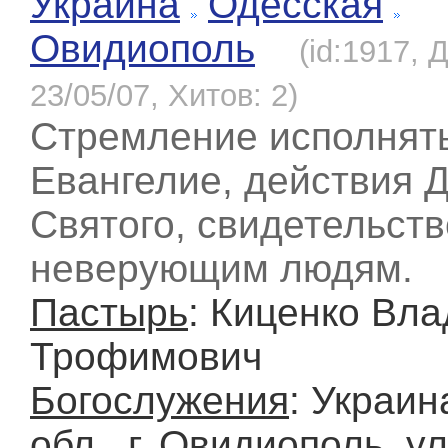
Украина
Одесская
Овидиополь
(id:1917, 
23/05/07, Хитов: 2)
Стремление исполнят
Евангелие, действия 
Святого, свидетельств
неверующим людям.
Пастырь
: Киценко Вл
Трофимович
Богослужения
: Украин
обл., г. Овидиополь, у