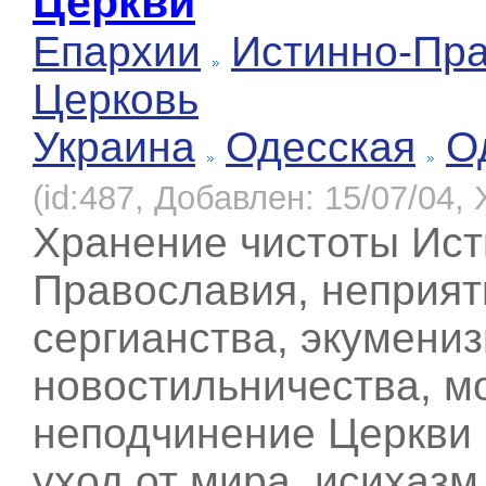
Церкви
Епархии
Истинно-Пр
Церковь
Украина
Одесская
О
(id:487, Добавлен: 15/07/04, 
Хранение чистоты Ист
Православия, неприят
сергианства, экумениз
новостильничества, м
неподчинение Церкви 
уход от мира, исихазм