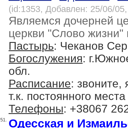
(id:1353, Добавлен: 25/06/05,
Являемся дочерней це
церкви "Слово жизни" 
Пастырь
: Чеканов Сер
Богослужения
: г.Южно
обл.
Расписание
: звоните, 
т.к. постоянного места
Телефоны
: +38067 26
Одесская и Измаиль
51.