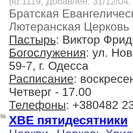
(id:1119, Добавлен: 31/12/04,
Братская Евангеличес
Лютеранская Церковь 
Пастырь
: Виктор Фри
Богослужения
: ул. Но
59-7, г. Одесса
Расписание
: воскресен
Четверг - 17.00
Телефоны
: +380482 2
ХВЕ пятидесятники
56.