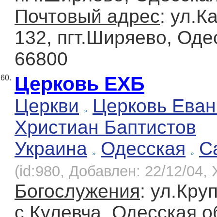
Почтовый адрес
: ул.К
132, пгт.Ширяево, Оде
66800
Церковь ЕХБ
60.
Церкви
Церковь Еван
Христиан Баптистов
Украина
Одесская
С
(id:980, Добавлен: 22/12/04, 
Богослужения
: ул.Кру
с.Кулевча, Одесская о