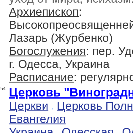
Архиепископ
:
Высокопреосвященне
Лазарь (Журбенко)
Богослужения
: пер. У
г. Одесса, Украина
Расписание
: регулярн
Церковь "Виноград
54.
Церкви
Церковь Полн
Евангелия
Украина
Одесская
О