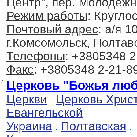
Центр", пер. Молодежн
Режим работы
: Кругло
Почтовый адрес
: а/я 1
г.Комсомольск, Полтав
Телефоны
: +3805348 2
Факс
: +3805348 2-21-8
Церковь "Божья лю
2.
Церкви
Церковь Хрис
Евангельской
Украина
Полтавская