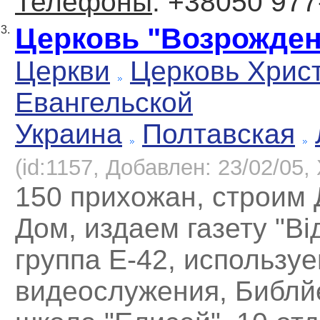
Телефоны
: +38050 977
Церковь "Возрожден
3.
Церкви
Церковь Хрис
Евангельской
Украина
Полтавская
(id:1157, Добавлен: 23/02/05, 
150 прихожан, строим 
Дом, издаем газету "Ві
группа Е-42, использу
видеослужения, Библй