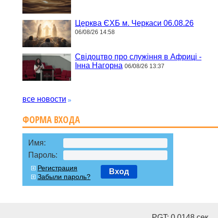
Церква ЄХБ м. Черкаси 06.08.26
06/08/26 14:58
Свідоцтво про служіння в Африці -
Інна Нагорна
06/08/26 13:37
все новости
ФОРМА ВХОДА
Имя:
Пароль:
Регистрация
Вход
Забыли пароль?
PGT: 0.0148 cек.