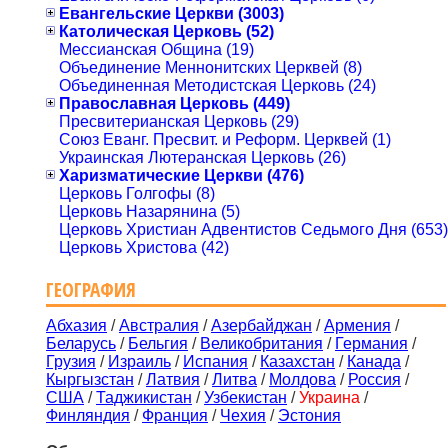
Евангельские Церкви (3003)
Католическая Церковь (52)
Мессианская Община (19)
Объединение Меннонитских Церквей (8)
Объединенная Методистская Церковь (24)
Православная Церковь (449)
Пресвитерианская Церковь (29)
Союз Еванг. Пресвит. и Реформ. Церквей (1)
Украинская Лютеранская Церковь (26)
Харизматические Церкви (476)
Церковь Голгофы (8)
Церковь Назарянина (5)
Церковь Христиан Адвентистов Седьмого Дня (653)
Церковь Христова (42)
ГЕОГРАФИЯ
Абхазия
/
Австралия
/
Азербайджан
/
Армения
/
Беларусь
/
Бельгия
/
Великобритания
/
Германия
/
Грузия
/
Израиль
/
Испания
/
Казахстан
/
Канада
/
Кыргызстан
/
Латвия
/
Литва
/
Молдова
/
Россия
/
США
/
Таджикистан
/
Узбекистан
/
Украина
/
Финляндия
/
Франция
/
Чехия
/
Эстония