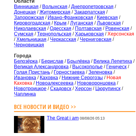
Области
Винницкая
/
Волынская
/
Днепропетровская
/
Донецкая
/
Житомирская
/
Закарпатская
/
Запорожская
/
Ивано-Франковская
/
Киевская
/
Кировоградская
/
Крым
/
Луганская
/
Львовская
/
Николаевская
/
Одесская
/
Полтавская
/
Ровенская
/
Сумская
/
Тернопольская
/
Харьковская
/
Херсонская
/
Хмельницкая
/
Черкасская
/
Черниговская
/
Черновицкая
Города
Белозёрка
/
Берислав
/
Брылёвка
/
Велика Лепетиха
/
Великая Александровка
/
Высокополье
/
Геническ
/
Голая Пристань
/
Горностаевка
/
Зеленовка
/
Ивановка
/
Каховка
/
Нижние Серогозы
/
Новая
Каховка
/
Новоалексеевка
/
Нововоронцовка
/
Новотроицкое
/
Скадовск
/
Херсон
/
Цюрупинск
/
Чаплинка
ВСЕ НОВОСТИ И ВИДЕО >>
The Great i am
08/08/26 05:13