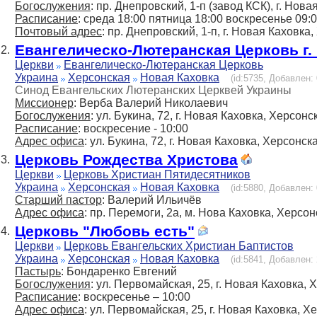
Богослужения
: пр. Днепровский, 1-п (завод КСК), г. Нова
Расписание
: среда 18:00 пятница 18:00 воскресенье 09:
Почтовый адрес
: пр. Днепровский, 1-п, г. Новая Каховка
Евангелическо-Лютеранская Церковь г.
2.
Церкви
Евангелическо-Лютеранская Церковь
Украина
Херсонская
Новая Каховка
(id:5735, Добавлен: 
Синод Евангельских Лютеранских Церквей Украины
Миссионер
: Верба Валерий Николаевич
Богослужения
: ул. Букина, 72, г. Новая Каховка, Херсонс
Расписание
: воскресение - 10:00
Адрес офиса
: ул. Букина, 72, г. Новая Каховка, Херсонск
Церковь Рождества Христова
3.
Церкви
Церковь Христиан Пятидесятников
Украина
Херсонская
Новая Каховка
(id:5880, Добавлен: 
Старший пастор
: Валерий Ильичёв
Адрес офиса
: пр. Перемоги, 2а, м. Нова Каховка, Херсон
Церковь "Любовь есть"
4.
Церкви
Церковь Евангельских Христиан Баптистов
Украина
Херсонская
Новая Каховка
(id:5841, Добавлен: 
Пастырь
: Бондаренко Евгений
Богослужения
: ул. Первомайская, 25, г. Новая Каховка, 
Расписание
: воскресенье – 10:00
Адрес офиса
: ул. Первомайская, 25, г. Новая Каховка, Х