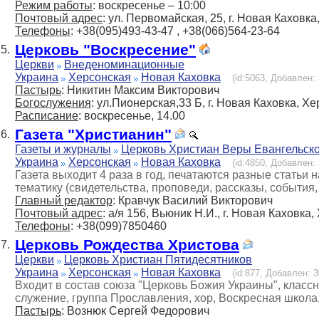
Режим работы
: воскресенье – 10:00
Почтовый адрес
: ул. Первомайская, 25, г. Новая Каховка
Телефоны
: +38(095)493-43-47 , +38(066)564-23-64
Церковь "Воскресение"
5.
Церкви
Внеденоминационные
Украина
Херсонская
Новая Каховка
(id:5063, Добавлен: 
Пастырь
: Никитин Максим Викторович
Богослужения
: ул.Пионерская,33 Б, г. Новая Каховка, Хе
Расписание
: воскресенье, 14.00
Газета "Христианин"
6.
Газеты и журналы
Церковь Христиан Веры Евангельск
Украина
Херсонская
Новая Каховка
(id:4850, Добавлен: 
Газета выходит 4 раза в год, печатаются разные статьи
тематику (свидетельства, проповеди, рассказы, события, 
Главный редактор
: Кравчук Василий Викторович
Почтовый адрес
: а/я 156, Вьюник Н.И., г. Новая Каховка
Телефоны
: +38(099)7850460
Церковь Рождества Христова
7.
Церкви
Церковь Христиан Пятидесятников
Украина
Херсонская
Новая Каховка
(id:877, Добавлен: 3
Входит в состав союза "Церковь Божия Украины", клас
служение, группа Прославления, хор, Воскресная школа,
Пастырь
: Вознюк Сергей Федорович