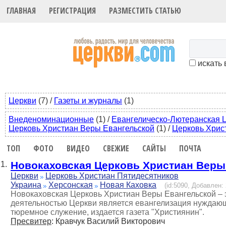
ГЛАВНАЯ
РЕГИСТРАЦИЯ
РАЗМЕСТИТЬ СТАТЬЮ
искать 
Церкви
(7)
/
Газеты и журналы
(1)
Внеденоминационные
(1)
/
Евангелическо-Лютеранская 
Церковь Христиан Веры Евангельской
(1)
/
Церковь Хрис
ТОП
ФОТО
ВИДЕО
СВЕЖИЕ
САЙТЫ
ПОЧТА
Новокаховская Церковь Христиан Веры
1.
Церкви
Церковь Христиан Пятидесятников
Украина
Херсонская
Новая Каховка
(id:5090, Добавлен: 
Новокаховская Церковь Христиан Веры Евангельской – э
деятельностью Церкви является евангелизация нуждаю
тюремное служение, издается газета "Християнин".
Пресвитер
: Кравчук Василий Викторович