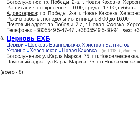
Богослужения
: пр. Победы, 2-а, г. Новая Каховка, Херсо
Расписание
: воскресенье - 10:00, cреда - 17:00, cуббота
Адрес офиса
: пр. Победы, 2-а, г. Новая Каховка, Херсонс
Режим работы
: понедельник-пятница с 8.00 до 16.00
Почтовый адрес
: пр Победы, 2-а, г. Новая Каховка, Херс
Телефоны
: +3805549 5-47-47 , +3805549 5-38-94
Факс
: +
Церковь ЕХБ
8.
Церкви
Церковь Евангельских Христиан Баптистов
Украина
Херсонская
Новая Каховка
(id:1098, Добавлен: 
Богослужения
: ул.Карла Маркса, 75, пгт.Новоалексеевка
Почтовый адрес
: ул.Карла Маркса, 75, пгт.Новоалексеев
(всего - 8)