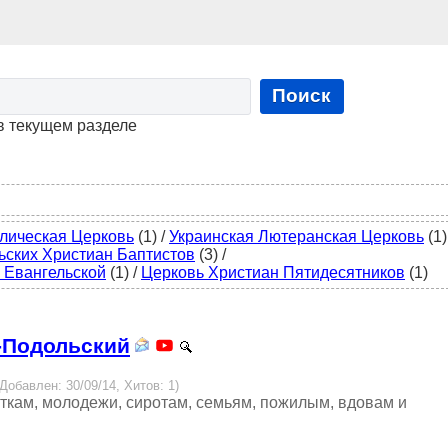
Поиск
в текущем разделе
лическая Церковь
(1)
/
Украинская Лютеранская Церковь
(1)
ьских Христиан Баптистов
(3)
/
 Евангельской
(1)
/
Церковь Христиан Пятидесятников
(1)
ц-Подольский
 Добавлен: 30/09/14, Хитов: 1)
ткам, молодежи, сиротам, семьям, пожилым, вдовам и