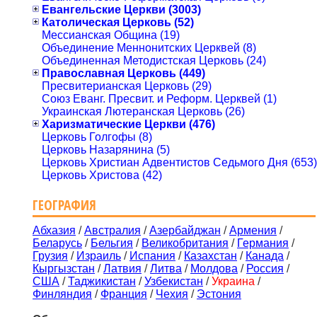
Евангельские Церкви (3003)
Католическая Церковь (52)
Мессианская Община (19)
Объединение Меннонитских Церквей (8)
Объединенная Методистская Церковь (24)
Православная Церковь (449)
Пресвитерианская Церковь (29)
Союз Еванг. Пресвит. и Реформ. Церквей (1)
Украинская Лютеранская Церковь (26)
Харизматические Церкви (476)
Церковь Голгофы (8)
Церковь Назарянина (5)
Церковь Христиан Адвентистов Седьмого Дня (653)
Церковь Христова (42)
ГЕОГРАФИЯ
Абхазия
/
Австралия
/
Азербайджан
/
Армения
/
Беларусь
/
Бельгия
/
Великобритания
/
Германия
/
Грузия
/
Израиль
/
Испания
/
Казахстан
/
Канада
/
Кыргызстан
/
Латвия
/
Литва
/
Молдова
/
Россия
/
США
/
Таджикистан
/
Узбекистан
/
Украина
/
Финляндия
/
Франция
/
Чехия
/
Эстония