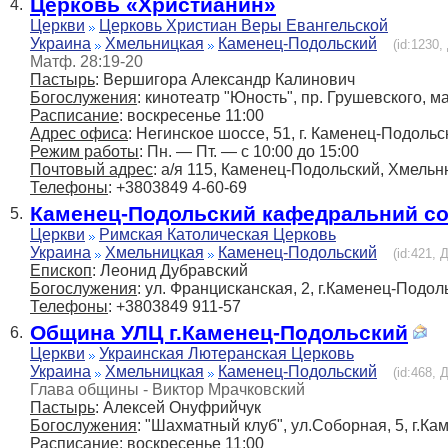
Церковь «Христианин»
4.
Церкви
Церковь Христиан Веры Евангельской
Украина
Хмельницкая
Каменец-Подольский
(id:1230,
Матф. 28:19-20
Пастырь
: Вершигора Александр Калинович
Богослужения
: кинотеатр "Юность", пр. Грушевского, 
Расписание
: воскресенье 11:00
Адрес офиса
: Негинское шоссе, 51, г. Каменец-Подольс
Режим работы
: Пн. — Пт. — с 10:00 до 15:00
Почтовый адрес
: а/я 115, Каменец-Подольский, Хмельн
Телефоны
: +3803849 4-60-69
Каменец-Подольский кафедральний соб
5.
Церкви
Римская Католическая Церковь
Украина
Хмельницкая
Каменец-Подольский
(id:421, 
Епископ
: Леонид Дубравский
Богослужения
: ул. Францисканская, 2, г.Каменец-Подол
Телефоны
: +3803849 911-57
Община УЛЦ г.Каменец-Подольский
6.
Церкви
Украинская Лютеранская Церковь
Украина
Хмельницкая
Каменец-Подольский
(id:468, 
Глава общины - Виктор Мрачковский
Пастырь
: Алексей Онуфрийчук
Богослужения
: "Шахматный клуб", ул.Соборная, 5, г.К
Расписание
: воскресенье 11:00