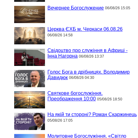
Вечернее Богослужение
06/08/26 15:05
Церква ЄХБ м. Черкаси 06.08.26
06/08/26 14:58
Свідоцтво про служіння в Африці -
Інна Нагорна
06/08/26 13:37
Голос Бога в дрібницях. Володимир
Давидюк
06/08/26 04:30
Святкове богослужіння.
Преображення 10:00
05/08/26 18:50
На якій ти стороні? Роман Скаржинець
05/08/26 17:05
Молитовне Богослужіння. «Світло