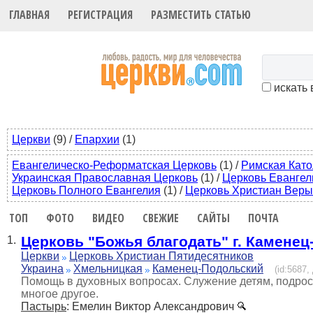
ГЛАВНАЯ
РЕГИСТРАЦИЯ
РАЗМЕСТИТЬ СТАТЬЮ
искать 
Церкви
(9)
/
Епархии
(1)
Евангелическо-Реформатская Церковь
(1)
/
Римская Като
Украинская Православная Церковь
(1)
/
Церковь Евангел
Церковь Полного Евангелия
(1)
/
Церковь Христиан Веры
ТОП
ФОТО
ВИДЕО
СВЕЖИЕ
САЙТЫ
ПОЧТА
Церковь "Божья благодать" г. Камене
1.
Церкви
Церковь Христиан Пятидесятников
Украина
Хмельницкая
Каменец-Подольский
(id:5687,
Помощь в духовных вопросах. Служение детям, подрос
многое другое.
Пастырь
: Емелин Виктор Александрович