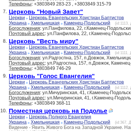
Телефоны
: +3803849 283-23 , +3803849 315-79
Церковь "Новый Завет"
7.
Церкви
Церковь Евангельских Христиан Баптистов
Украина
Хмельницкая
Каменец-Подольский
(id:1113,
Богослужения
: ул.Панфилова, 22, г.Каменец-Подольски
Почтовый адрес
: ул.Панфилова, 22, г.Каменец-Подольс
Церковь "Весть миру"
8.
Церкви
Церковь Евангельских Христиан Баптистов
Украина
Хмельницкая
Каменец-Подольский
(id:1111,
Богослужения
: ул.Радгоспна, 157, п.Довжок, Хмельницк
Почтовый адрес
: ул.Радгоспна, 157, п.Довжок, Камене
Телефоны
: +3803849 746-29
Церковь "Голос Евангелия"
9.
Церкви
Церковь Евангельских Христиан Баптистов
Украина
Хмельницкая
Каменец-Подольский
(id:1112,
Богослужения
: ул.Мичуринская, 41, г.Каменец-Подольс
Почтовый адрес
: ул.Мичуринская, 41, г.Каменец-Подол
Телефоны
: +3803849 368-11
Поместная церковь на Подолье
10.
Церкви
Церковь Полного Евангелия
Украина
Хмельницкая
Каменец-Подольский
(id:367, 
Видение - Явить Живого Бога на Западной Украине. На