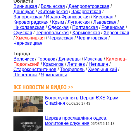
Области
Винницкая
/
Волынская
/
Днепропетровская
/
Донецкая
/
Житомирская
/
Закарпатская
/
Запорожская
/
Ивано-Франковская
/
Киевская
/
Кировоградская
/
Крым
/
Луганская
/
Львовская
/
Николаевская
/
Одесская
/
Полтавская
/
Ровенская
/
Сумская
/
Тернопольская
/
Харьковская
/
Херсонская
/
Хмельницкая
/
Черкасская
/
Черниговская
/
Черновицкая
Города
Волочиск
/
Городок
/
Дунаевцы
/
Изяслав
/
Каменец-
Подольский
/
Красилов
/
Летичев
/
Нетишин
/
Староконстантинов
/
Теофиполь
/
Хмельницкий
/
Шепетовка
/
Ярмолинцы
ВСЕ НОВОСТИ И ВИДЕО >>
Богослужіння в Церкві ЄХБ Храм
Спасіння
06/08/26 17:43
Церква прославління одеса.
молитовне служіння
06/08/26 15:18