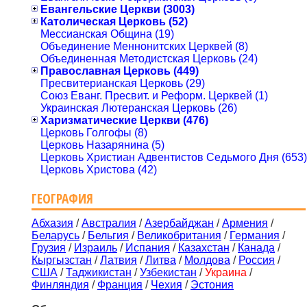
Евангельские Церкви (3003)
Католическая Церковь (52)
Мессианская Община (19)
Объединение Меннонитских Церквей (8)
Объединенная Методистская Церковь (24)
Православная Церковь (449)
Пресвитерианская Церковь (29)
Союз Еванг. Пресвит. и Реформ. Церквей (1)
Украинская Лютеранская Церковь (26)
Харизматические Церкви (476)
Церковь Голгофы (8)
Церковь Назарянина (5)
Церковь Христиан Адвентистов Седьмого Дня (653)
Церковь Христова (42)
ГЕОГРАФИЯ
Абхазия
/
Австралия
/
Азербайджан
/
Армения
/
Беларусь
/
Бельгия
/
Великобритания
/
Германия
/
Грузия
/
Израиль
/
Испания
/
Казахстан
/
Канада
/
Кыргызстан
/
Латвия
/
Литва
/
Молдова
/
Россия
/
США
/
Таджикистан
/
Узбекистан
/
Украина
/
Финляндия
/
Франция
/
Чехия
/
Эстония