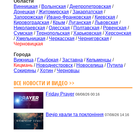
Области
Винницкая
/
Волынская
/
Днепропетровская
/
Донецкая
/
Житомирская
/
Закарпатская
/
Запорожская
/
Ивано-Франковская
/
Киевская
/
Кировоградская
/
Крым
/
Луганская
/
Львовская
/
Николаевская
/
Одесская
/
Полтавская
/
Ровенская
/
Сумская
/
Тернопольская
/
Харьковская
/
Херсонская
/
Хмельницкая
/
Черкасская
/
Черниговская
/
Черновицкая
Города
Вижница
/
Глыбокая
/
Заставна
/
Кельменцы
/
Кицмань
/
Новоднестровск
/
Новоселица
/
Путила
/
Сокиряны
/
Хотин
/
Черновцы
ВСЕ НОВОСТИ И ВИДЕО >>
Friday Prayer
08/08/26 00:16
Вечір хвали та поклоніння
07/08/26 14:16