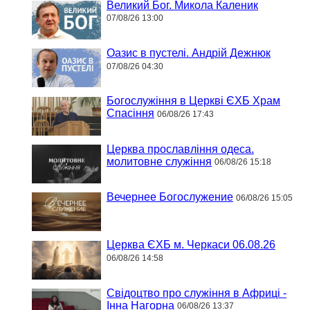
Великий Бог. Микола Каленик
07/08/26 13:00
Оазис в пустелі. Андрій Дежнюк
07/08/26 04:30
Богослужіння в Церкві ЄХБ Храм
Спасіння
06/08/26 17:43
Церква прославління одеса.
молитовне служіння
06/08/26 15:18
Вечернее Богослужение
06/08/26 15:05
Церква ЄХБ м. Черкаси 06.08.26
06/08/26 14:58
Свідоцтво про служіння в Африці -
Інна Нагорна
06/08/26 13:37