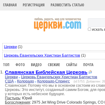
ГЛАВНАЯ
РЕГИСТРАЦИЯ
РАЗМЕСТИТЬ СТАТЬЮ
искать 
Церкви
(1)
Церковь Евангельских Христиан Баптистов
(1)
ТОП
ФОТО
ВИДЕО
СВЕЖИЕ
САЙТЫ
ПОЧТА
Славянская Библейская Церковь
1.
Церкви
Церковь Евангельских Христиан Баптистов
США
Колорадо
Колорадо-Спрингс
(id:5753, Добавлен: 26
Славянская: Потому что мы в основном состоим из слав
Церковь: Это институт, созданный самим Богом, для пр
у которых есть небесное будущее.
Пастырь
: Юрий
Богослужения
: 2975 Jet Wing Drive Colorado Springs, CO