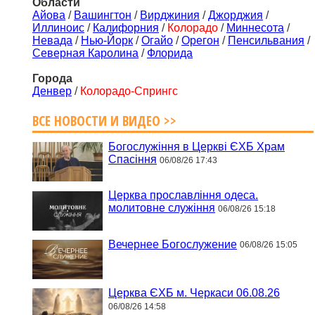
Области
Айова
/
Вашингтон
/
Вирджиния
/
Джорджия
/
Иллиноис
/
Калифорния
/
Колорадо
/
Миннесота
/
Невада
/
Нью-Йорк
/
Огайо
/
Орегон
/
Пенсильвания
/
Северная Каролина
/
Флорида
Города
Денвер
/
Колорадо-Спрингс
ВСЕ НОВОСТИ И ВИДЕО >>
Богослужіння в Церкві ЄХБ Храм
Спасіння
06/08/26 17:43
Церква прославління одеса.
молитовне служіння
06/08/26 15:18
Вечернее Богослужение
06/08/26 15:05
Церква ЄХБ м. Черкаси 06.08.26
06/08/26 14:58