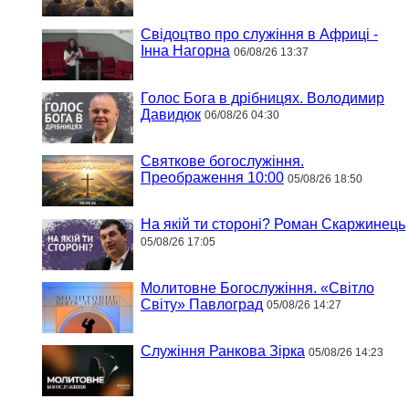
Свідоцтво про служіння в Африці -
Інна Нагорна
06/08/26 13:37
Голос Бога в дрібницях. Володимир
Давидюк
06/08/26 04:30
Святкове богослужіння.
Преображення 10:00
05/08/26 18:50
На якій ти стороні? Роман Скаржинець
05/08/26 17:05
Молитовне Богослужіння. «Світло
Світу» Павлоград
05/08/26 14:27
Служіння Ранкова Зірка
05/08/26 14:23