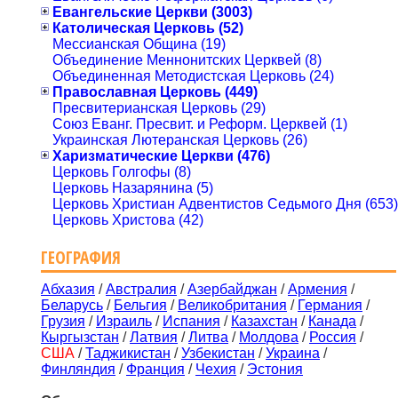
Евангельские Церкви (3003)
Католическая Церковь (52)
Мессианская Община (19)
Объединение Меннонитских Церквей (8)
Объединенная Методистская Церковь (24)
Православная Церковь (449)
Пресвитерианская Церковь (29)
Союз Еванг. Пресвит. и Реформ. Церквей (1)
Украинская Лютеранская Церковь (26)
Харизматические Церкви (476)
Церковь Голгофы (8)
Церковь Назарянина (5)
Церковь Христиан Адвентистов Седьмого Дня (653)
Церковь Христова (42)
ГЕОГРАФИЯ
Абхазия
/
Австралия
/
Азербайджан
/
Армения
/
Беларусь
/
Бельгия
/
Великобритания
/
Германия
/
Грузия
/
Израиль
/
Испания
/
Казахстан
/
Канада
/
Кыргызстан
/
Латвия
/
Литва
/
Молдова
/
Россия
/
США
/
Таджикистан
/
Узбекистан
/
Украина
/
Финляндия
/
Франция
/
Чехия
/
Эстония