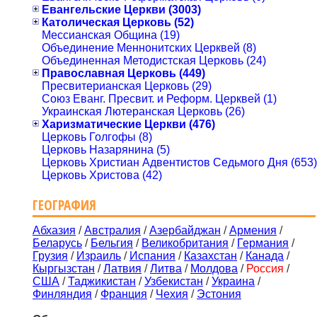
Евангельские Церкви (3003)
Католическая Церковь (52)
Мессианская Община (19)
Объединение Меннонитских Церквей (8)
Объединенная Методистская Церковь (24)
Православная Церковь (449)
Пресвитерианская Церковь (29)
Союз Еванг. Пресвит. и Реформ. Церквей (1)
Украинская Лютеранская Церковь (26)
Харизматические Церкви (476)
Церковь Голгофы (8)
Церковь Назарянина (5)
Церковь Христиан Адвентистов Седьмого Дня (653)
Церковь Христова (42)
ГЕОГРАФИЯ
Абхазия
/
Австралия
/
Азербайджан
/
Армения
/
Беларусь
/
Бельгия
/
Великобритания
/
Германия
/
Грузия
/
Израиль
/
Испания
/
Казахстан
/
Канада
/
Кыргызстан
/
Латвия
/
Литва
/
Молдова
/
Россия
/
США
/
Таджикистан
/
Узбекистан
/
Украина
/
Финляндия
/
Франция
/
Чехия
/
Эстония