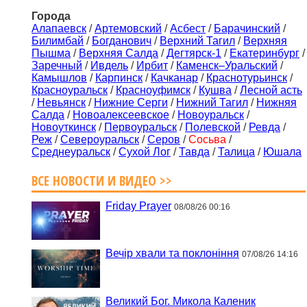
Города
Алапаевск
/
Артемовский
/
Асбест
/
Барачинский
/
Билимбай
/
Богданович
/
Верхний Тагил
/
Верхняя
Пышма
/
Верхняя Салда
/
Дегтярск-1
/
Екатеринбург
/
Заречный
/
Ивдель
/
Ирбит
/
Каменск–Уральский
/
Камышлов
/
Карпинск
/
Качканар
/
Краснотурьинск
/
Красноуральск
/
Красноуфимск
/
Кушва
/
Лесной асть
/
Невьянск
/
Нижние Серги
/
Нижний Тагил
/
Нижняя
Салда
/
Новоалексеевское
/
Новоуральск
/
Новоуткинск
/
Первоуральск
/
Полевской
/
Ревда
/
Реж
/
Североуральск
/
Серов
/
Сосьва
/
Среднеуральск
/
Сухой Лог
/
Тавда
/
Талица
/
Юшала
ВСЕ НОВОСТИ И ВИДЕО >>
Friday Prayer
08/08/26 00:16
Вечір хвали та поклоніння
07/08/26 14:16
Великий Бог. Микола Каленик