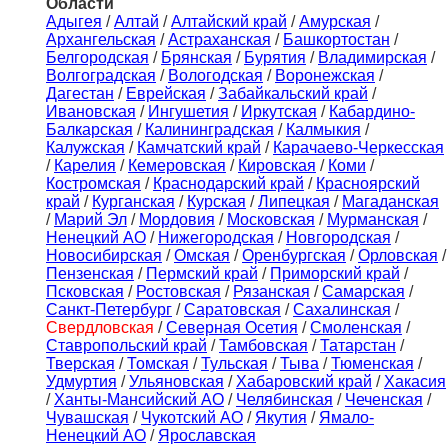
Области
Адыгея
/
Алтай
/
Алтайский край
/
Амурская
/
Архангельская
/
Астраханская
/
Башкортостан
/
Белгородская
/
Брянская
/
Бурятия
/
Владимирская
/
Волгоградская
/
Вологодская
/
Воронежская
/
Дагестан
/
Еврейская
/
Забайкальский край
/
Ивановская
/
Ингушетия
/
Иркутская
/
Кабардино-
Балкарская
/
Калининградская
/
Калмыкия
/
Калужская
/
Камчатский край
/
Карачаево-Черкесская
/
Карелия
/
Кемеровская
/
Кировская
/
Коми
/
Костромская
/
Краснодарский край
/
Красноярский
край
/
Курганская
/
Курская
/
Липецкая
/
Магаданская
/
Марий Эл
/
Мордовия
/
Московская
/
Мурманская
/
Ненецкий АО
/
Нижегородская
/
Новгородская
/
Новосибирская
/
Омская
/
Оренбургская
/
Орловская
/
Пензенская
/
Пермский край
/
Приморский край
/
Псковская
/
Ростовская
/
Рязанская
/
Самарская
/
Санкт-Петербург
/
Саратовская
/
Сахалинская
/
Свердловская
/
Северная Осетия
/
Смоленская
/
Ставропольский край
/
Тамбовская
/
Татарстан
/
Тверская
/
Томская
/
Тульская
/
Тыва
/
Тюменская
/
Удмуртия
/
Ульяновская
/
Хабаровский край
/
Хакасия
/
Ханты-Мансийский АО
/
Челябинская
/
Чеченская
/
Чувашская
/
Чукотский АО
/
Якутия
/
Ямало-
Ненецкий АО
/
Ярославская