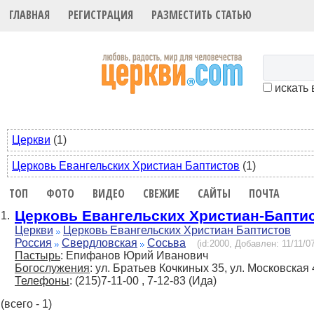
ГЛАВНАЯ
РЕГИСТРАЦИЯ
РАЗМЕСТИТЬ СТАТЬЮ
искать 
Церкви
(1)
Церковь Евангельских Христиан Баптистов
(1)
ТОП
ФОТО
ВИДЕО
СВЕЖИЕ
САЙТЫ
ПОЧТА
Церковь Евангельских Христиан-Бапти
1.
Церкви
Церковь Евангельских Христиан Баптистов
Россия
Свердловская
Сосьва
(id:2000, Добавлен: 11/11/07
Пастырь
: Епифанов Юрий Иванович
Богослужения
: ул. Братьев Кочкиных 35, ул. Московская 
Телефоны
: (215)7-11-00 , 7-12-83 (Ида)
(всего - 1)