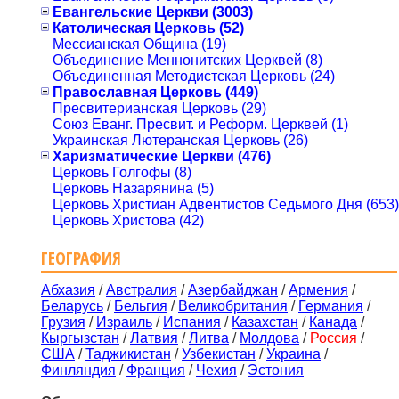
Евангельские Церкви (3003)
Католическая Церковь (52)
Мессианская Община (19)
Объединение Меннонитских Церквей (8)
Объединенная Методистская Церковь (24)
Православная Церковь (449)
Пресвитерианская Церковь (29)
Союз Еванг. Пресвит. и Реформ. Церквей (1)
Украинская Лютеранская Церковь (26)
Харизматические Церкви (476)
Церковь Голгофы (8)
Церковь Назарянина (5)
Церковь Христиан Адвентистов Седьмого Дня (653)
Церковь Христова (42)
ГЕОГРАФИЯ
Абхазия
/
Австралия
/
Азербайджан
/
Армения
/
Беларусь
/
Бельгия
/
Великобритания
/
Германия
/
Грузия
/
Израиль
/
Испания
/
Казахстан
/
Канада
/
Кыргызстан
/
Латвия
/
Литва
/
Молдова
/
Россия
/
США
/
Таджикистан
/
Узбекистан
/
Украина
/
Финляндия
/
Франция
/
Чехия
/
Эстония