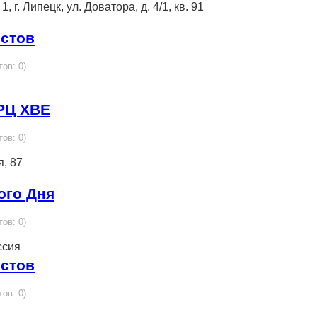
, г. Липецк, ул. Доватора, д. 4/1, кв. 91
истов
тов: 0)
РЦ ХВЕ
тов: 0)
я, 87
ого Дня
тов: 0)
ссия
истов
тов: 0)