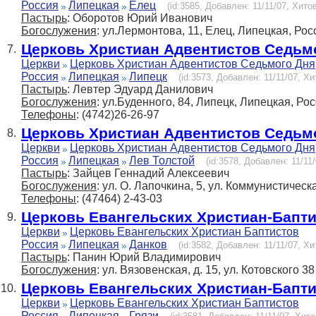
Россия
Липецкая
Елец
(id:3585, Добавлен: 11/11/07, Хитов
Пастырь
: Оборотов Юрий Иванович
Богослужения
: ул.Лермонтова, 11, Елец, Липецкая, Рос
Церковь Христиан Адвентистов Седьм
7.
Церкви
Церковь Христиан Адвентистов Седьмого Дня
Россия
Липецкая
Липецк
(id:3573, Добавлен: 11/11/07, Хи
Пастырь
: Левтер Эдуард Данилович
Богослужения
: ул.Буденного, 84, Липецк, Липецкая, Ро
Телефоны
: (4742)26-26-97
Церковь Христиан Адвентистов Седьм
8.
Церкви
Церковь Христиан Адвентистов Седьмого Дня
Россия
Липецкая
Лев Толстой
(id:3578, Добавлен: 11/11/
Пастырь
: Зайцев Геннадий Алексеевич
Богослужения
: ул. О. Лапочкина, 5, ул. Коммунистическая
Телефоны
: (47464) 2-43-03
Церковь Евангельских Христиан-Бапт
9.
Церкви
Церковь Евангельских Христиан Баптистов
Россия
Липецкая
Данков
(id:3582, Добавлен: 11/11/07, Хи
Пастырь
: Панин Юрий Владимирович
Богослужения
: ул. Вязовенская, д. 15, ул. Котовского 38
Церковь Евангельских Христиан-Бапт
10.
Церкви
Церковь Евангельских Христиан Баптистов
Россия
Липецкая
Грязи