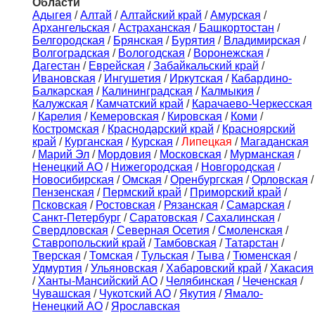
Области
Адыгея
/
Алтай
/
Алтайский край
/
Амурская
/
Архангельская
/
Астраханская
/
Башкортостан
/
Белгородская
/
Брянская
/
Бурятия
/
Владимирская
/
Волгоградская
/
Вологодская
/
Воронежская
/
Дагестан
/
Еврейская
/
Забайкальский край
/
Ивановская
/
Ингушетия
/
Иркутская
/
Кабардино-
Балкарская
/
Калининградская
/
Калмыкия
/
Калужская
/
Камчатский край
/
Карачаево-Черкесская
/
Карелия
/
Кемеровская
/
Кировская
/
Коми
/
Костромская
/
Краснодарский край
/
Красноярский
край
/
Курганская
/
Курская
/
Липецкая
/
Магаданская
/
Марий Эл
/
Мордовия
/
Московская
/
Мурманская
/
Ненецкий АО
/
Нижегородская
/
Новгородская
/
Новосибирская
/
Омская
/
Оренбургская
/
Орловская
/
Пензенская
/
Пермский край
/
Приморский край
/
Псковская
/
Ростовская
/
Рязанская
/
Самарская
/
Санкт-Петербург
/
Саратовская
/
Сахалинская
/
Свердловская
/
Северная Осетия
/
Смоленская
/
Ставропольский край
/
Тамбовская
/
Татарстан
/
Тверская
/
Томская
/
Тульская
/
Тыва
/
Тюменская
/
Удмуртия
/
Ульяновская
/
Хабаровский край
/
Хакасия
/
Ханты-Мансийский АО
/
Челябинская
/
Чеченская
/
Чувашская
/
Чукотский АО
/
Якутия
/
Ямало-
Ненецкий АО
/
Ярославская