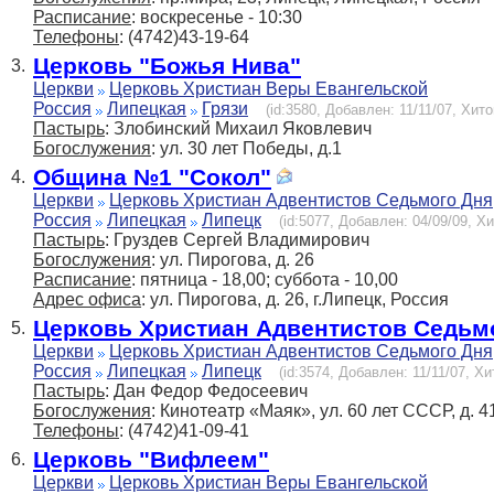
Расписание
: воскресенье - 10:30
Телефоны
: (4742)43-19-64
Церковь "Божья Нива"
3.
Церкви
Церковь Христиан Веры Евангельской
Россия
Липецкая
Грязи
(id:3580, Добавлен: 11/11/07, Хито
Пастырь
: Злобинский Михаил Яковлевич
Богослужения
: ул. 30 лет Победы, д.1
Община №1 "Сокол"
4.
Церкви
Церковь Христиан Адвентистов Седьмого Дня
Россия
Липецкая
Липецк
(id:5077, Добавлен: 04/09/09, Хи
Пастырь
: Груздев Сергей Владимирович
Богослужения
: ул. Пирогова, д. 26
Расписание
: пятница - 18,00; суббота - 10,00
Адрес офиса
: ул. Пирогова, д. 26, г.Липецк, Россия
Церковь Христиан Адвентистов Седьм
5.
Церкви
Церковь Христиан Адвентистов Седьмого Дня
Россия
Липецкая
Липецк
(id:3574, Добавлен: 11/11/07, Хи
Пастырь
: Дан Федор Федосеевич
Богослужения
: Кинотеатр «Маяк», ул. 60 лет СССР, д. 41
Телефоны
: (4742)41-09-41
Церковь "Вифлеем"
6.
Церкви
Церковь Христиан Веры Евангельской