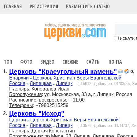
ГЛАВНАЯ
РЕГИСТРАЦИЯ
РАЗМЕСТИТЬ СТАТЬЮ
искать 
ТОП
ФОТО
ВИДЕО
СВЕЖИЕ
САЙТЫ
ПОЧТА
Церковь "Краеугольный камень"
1.
Епархии
Церковь Христиан Веры Евангельской
Россия
Липецкая
Липецк
(id:5912, Добавлен: 01/03/25, Хи
Пастырь
: Коновалов Иван
Богослужения
: ул. Московская, 83 а, г. Липецк, Россия
Расписание
: воскресенье – 11:00
Телефоны
: +79802515259
Церковь "Исход"
2.
Церкви
Церковь Христиан Веры Евангельской
Россия
Липецкая
Липецк
(id:3576, Добавлен: 11/11/07, Хи
Пастырь
: Деркач Константин
Богослужения
: пр.Мира, 23, Липецк, Липецкая, Россия