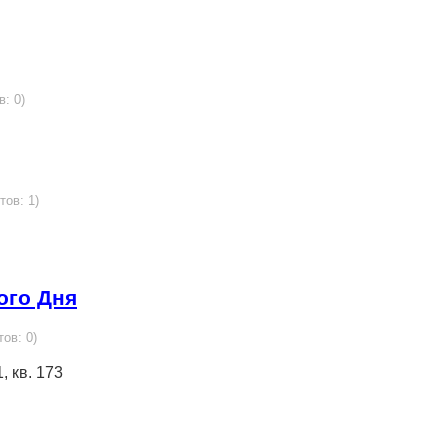
в: 0)
тов: 1)
ого Дня
тов: 0)
, кв. 173