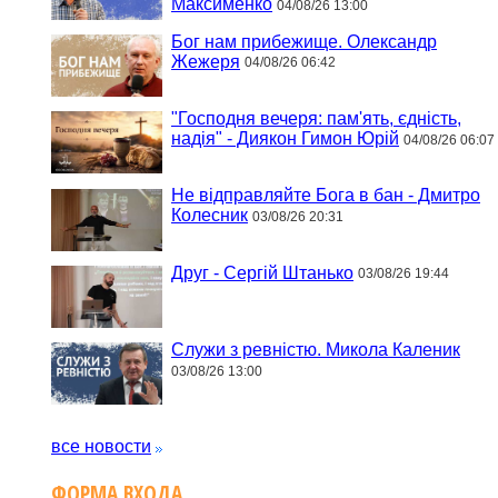
Максименко
04/08/26 13:00
Бог нам прибежище. Олександр
Жежеря
04/08/26 06:42
"Господня вечеря: пам'ять, єдність,
надія" - Диякон Гимон Юрій
04/08/26 06:07
Не відправляйте Бога в бан - Дмитро
Колесник
03/08/26 20:31
Друг - Сергій Штанько
03/08/26 19:44
Служи з ревністю. Микола Каленик
03/08/26 13:00
все новости
ФОРМА ВХОДА