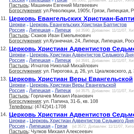
(id:3581, Добавлен: 11/11/07, Хито
Пастырь
: Машинин Евгений Матвеевич
Богослужения
: ул.Революции, 1905г, Грязи, Липецкая, 
Церковь Евангельских Христиан-Бапт
11.
Церкви
Церковь Евангельских Христиан Баптистов
Россия
Липецкая
Липецк
(id:3590, Добавлен: 11/11/07, Хи
Пастырь
: Скаков Иван Емельянович
Богослужения
: ул.Кузнечная, 24, Липецк, Липецкая, Ро
Церковь Христиан Адвентистов Седьм
12.
Церкви
Церковь Христиан Адвентистов Седьмого Дня
Россия
Липецкая
Липецк
(id:3591, Добавлен: 11/11/07, Хи
Пастырь
: Игнатов Николай Михайлович
Богослужения
: ул. Пирогова, д. 26, ул. Циалковского, д. 
Церковь Христиан Веры Евангельской
13.
Церкви
Церковь Христиан Веры Евангельской
Россия
Липецкая
Липецк
(id:3575, Добавлен: 11/11/07, Хи
Пастырь
: Горлачев Михаил Иванович
Богослужения
: ул. Папина, 31-Б, кв. 108
Телефоны
: (4742)41-1708
Церковь Христиан Адвентистов Седьм
14.
Церкви
Церковь Христиан Адвентистов Седьмого Дня
Россия
Липецкая
Грязи
(id:3572, Добавлен: 11/11/07, Хито
Пастырь
: Чулков Михаил Алексеевич