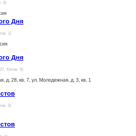
: 0)
сия
ого Дня
тов: 1)
ссия
ого Дня
07, Хитов: 0)
, д. 28, кв. 7, ул. Молодежная, д. 3, кв. 1
истов
тов: 0)
истов