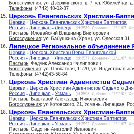
Богослужения
: ул. Дзержинского, д. 7, ул. Юбилейная д. 1
Телефоны
: (4742) 40-02-37
Церковь Евангельских Христиан-Бапт
15.
Церкви
Церковь Евангельских Христиан Баптистов
Россия
Липецкая
Липецк
(id:3589, Добавлен: 11/11/07, Хи
Пастырь
: Иловайский Владимир Викторович
Богослужения
: ул. Бабушкина (Храм), ул. Одесская 31
Липецкое Региональное объединение 
16.
Церкви
Церковь Христиан Веры Евангельской
Россия
Липецкая
Липецк
(id:3577, Добавлен: 11/11/07, Хи
Пастырь
: Федчик Александр Филиппович
Богослужения
: ул. Прокатная, 11/20, ул. Индустриальна
Телефоны
: (4742)43-58-84
Церковь Христиан Адвентистов Седьм
17.
Церкви
Церковь Христиан Адвентистов Седьмого Дня
Россия
Липецкая
Усмань
(id:3593, Добавлен: 11/11/07, Хи
Пастырь
: Баштавой Александр Николаевич
Богослужения
: ул.Котовского, 21, Усмань, Липецкая, Ро
Церковь Евангельских Христиан-Бапт
18.
Церкви
Церковь Евангельских Христиан Баптистов
Россия
Липецкая
Усмань
(id:3592, Добавлен: 11/11/07, Хи
Пастырь
: Седогин Анатолий Иванович