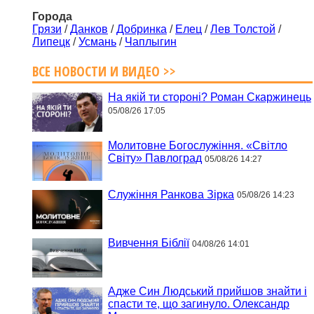
Города
Грязи
/
Данков
/
Добринка
/
Елец
/
Лев Толстой
/
Липецк
/
Усмань
/
Чаплыгин
ВСЕ НОВОСТИ И ВИДЕО >>
На якій ти стороні? Роман Скаржинець
05/08/26 17:05
Молитовне Богослужіння. «Світло
Світу» Павлоград
05/08/26 14:27
Служіння Ранкова Зірка
05/08/26 14:23
Вивчення Біблії
04/08/26 14:01
Адже Син Людський прийшов знайти і
спасти те, що загинуло. Олександр