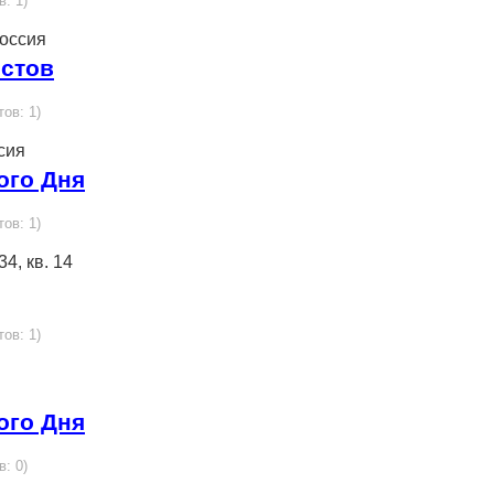
в: 1)
Россия
истов
тов: 1)
ссия
ого Дня
тов: 1)
34, кв. 14
тов: 1)
ого Дня
в: 0)