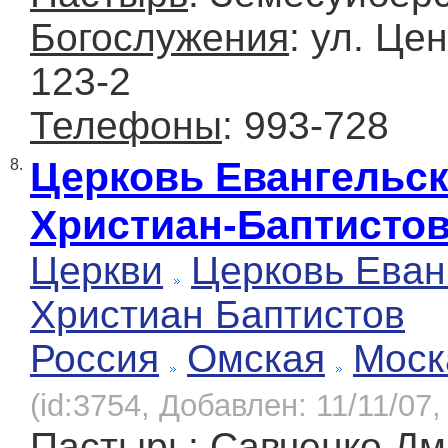
Богослужения
: ул. Це
123-2
Телефоны
: 993-728
Церковь Евангельс
8.
Христиан-Баптисто
Церкви
Церковь Еван
Христиан Баптистов
Россия
Омская
Моск
(id:3754, Добавлен: 11/11/07,
Пастырь
: Савченко Д