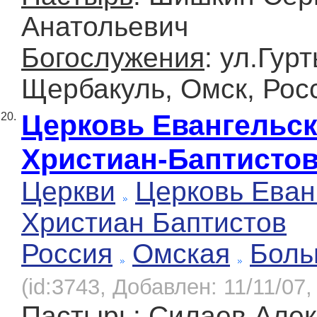
Анатольевич
Богослужения
: ул.Гурт
Щербакуль, Омск, Рос
Церковь Евангельс
20.
Христиан-Баптисто
Церкви
Церковь Еван
Христиан Баптистов
Россия
Омская
Боль
(id:3743, Добавлен: 11/11/07,
Пастырь
: Силаев Але