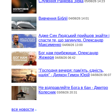
Служіння Ранкова Зірка
05/08/26 14:23
Вивчення Біблії
04/08/26 14:01
Адже Син Людський прийшов знайти і
спасти те, що загинуло. Олександр
Максименко
04/08/26 13:00
Бог нам прибежище. Олександр
Жежеря
04/08/26 06:42
"Господня вечеря: пам'ять, єдність,
надія" - Диякон Гимон Юрій
04/08/26 06:07
Не відправляйте Бога в бан - Дмитро
Колесник
03/08/26 20:31
все новости