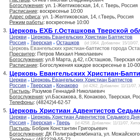
Богослужения
: ул. 1-Желтиковская, 14, г. Тверь, Россия
Расписание
: воскресенье 10:00
Адрес офиса
: ул. 1-Желтиковская, 14, г.Тверь, Россия
Режим работы
: воскресенье 10:00
Церковь ЕХБ г.Осташкова Тверской об
3.
Церкви
Церковь Евангельских Христиан Баптистов
Россия
Тверская
Осташков
(id:1964, Добавлен: 15/10/07,
Церковь Евангельских христиан-баптистов города Ост
Пресвитер
: Петров Михаил Николаевич
Богослужения
: ул.8 Марта, д.42, г.Осташков, Тверская о
Расписание
: Богослужения каждое воскресенье в 10-00
Церковь Евангельских Христиан-Бапт
4.
Церкви
Церковь Евангельских Христиан Баптистов
Россия
Тверская
Конаково
(id:4262, Добавлен: 11/11/07, 
Пастырь
: Разумов Геннадий Николаевич
Богослужения
: ул.Баскакова, 8, Конаково, Тверская, Ро
Телефоны
: (48242)4-62-57
Церковь Христиан Адвентистов Седьм
5.
Церкви
Церковь Христиан Адвентистов Седьмого Дня
Россия
Тверская
Тверь
(id:4258, Добавлен: 11/11/07, Хито
Пастырь
: Бобрик Константин Григорьевич
Богослужения
: ДК Полиграфкомбината, ул. Можайского, 
Телефоны
: (48222)9-55-72