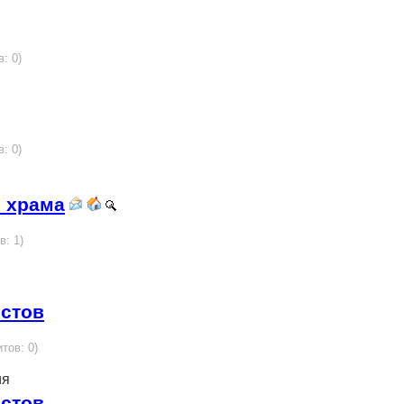
в: 0)
в: 0)
 храма
в: 1)
истов
итов: 0)
ия
истов