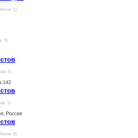
 Хитов: 1)
в: 3)
истов
тов: 0)
в.142
истов
ов: 1)
ая, Россия
истов
 Хитов: 0)