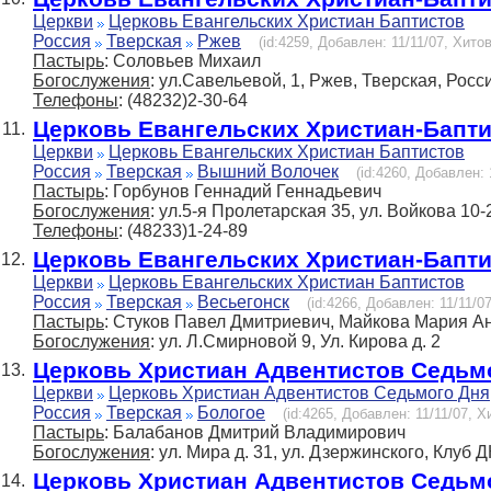
Церкви
Церковь Евангельских Христиан Баптистов
Россия
Тверская
Ржев
(id:4259, Добавлен: 11/11/07, Хитов
Пастырь
: Соловьев Михаил
Богослужения
: ул.Савельевой, 1, Ржев, Тверская, Росс
Телефоны
: (48232)2-30-64
Церковь Евангельских Христиан-Бапт
11.
Церкви
Церковь Евангельских Христиан Баптистов
Россия
Тверская
Вышний Волочек
(id:4260, Добавлен: 
Пастырь
: Горбунов Геннадий Геннадьевич
Богослужения
: ул.5-я Пролетарская 35, ул. Войкова 10-
Телефоны
: (48233)1-24-89
Церковь Евангельских Христиан-Бапт
12.
Церкви
Церковь Евангельских Христиан Баптистов
Россия
Тверская
Весьегонск
(id:4266, Добавлен: 11/11/07
Пастырь
: Стуков Павел Дмитриевич, Майкова Мария А
Богослужения
: ул. Л.Смирновой 9, Ул. Кирова д. 2
Церковь Христиан Адвентистов Седьм
13.
Церкви
Церковь Христиан Адвентистов Седьмого Дня
Россия
Тверская
Бологое
(id:4265, Добавлен: 11/11/07, Х
Пастырь
: Балабанов Дмитрий Владимирович
Богослужения
: ул. Мира д. 31, ул. Дзержинского, Клуб 
Церковь Христиан Адвентистов Седьм
14.