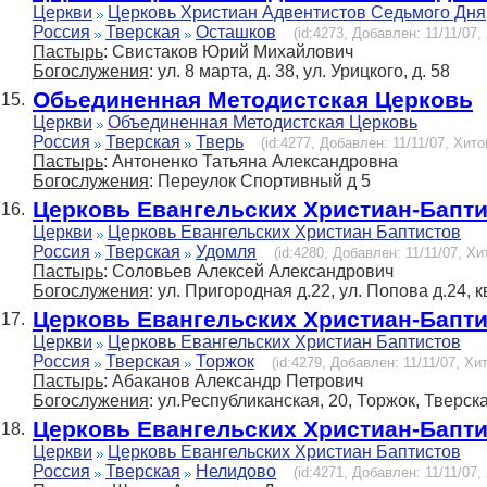
Церкви
Церковь Христиан Адвентистов Седьмого Дня
Россия
Тверская
Осташков
(id:4273, Добавлен: 11/11/07,
Пастырь
: Свистаков Юрий Михайлович
Богослужения
: ул. 8 марта, д. 38, ул. Урицкого, д. 58
Обьединенная Методистская Церковь
15.
Церкви
Объединенная Методистская Церковь
Россия
Тверская
Тверь
(id:4277, Добавлен: 11/11/07, Хито
Пастырь
: Антоненко Татьяна Александровна
Богослужения
: Переулок Спортивный д 5
Церковь Евангельских Христиан-Бапт
16.
Церкви
Церковь Евангельских Христиан Баптистов
Россия
Тверская
Удомля
(id:4280, Добавлен: 11/11/07, Хи
Пастырь
: Соловьев Алексей Александрович
Богослужения
: ул. Пригородная д.22, ул. Попова д.24, к
Церковь Евангельских Христиан-Бапт
17.
Церкви
Церковь Евангельских Христиан Баптистов
Россия
Тверская
Торжок
(id:4279, Добавлен: 11/11/07, Хит
Пастырь
: Абаканов Александр Петрович
Богослужения
: ул.Республиканская, 20, Торжок, Тверск
Церковь Евангельских Христиан-Бапт
18.
Церкви
Церковь Евангельских Христиан Баптистов
Россия
Тверская
Нелидово
(id:4271, Добавлен: 11/11/07,