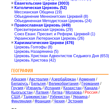
Евангельские Церкви (3003)
Католическая Церковь (52)
Мессианская Община (19)
Объединение Меннонитских Церквей (8)
Объединенная Методистская Церковь (24)
Православная Церковь (449)
Пресвитерианская Церковь (29)
Союз Еванг. Пресвит. и Реформ. Церквей (1)
Украинская Лютеранская Церковь (26)
Харизматические Церкви (476)
Церковь Голгофы (8)
Церковь Назарянина (5)
Церковь Христиан Адвентистов Седьмого Дня (653)
Церковь Христова (42)
ГЕОГРАФИЯ
Абхазия
/
Австралия
/
Азербайджан
/
Армения
/
Беларусь
/
Бельгия
/
Великобритания
/
Германия
/
Грузия
/
Израиль
/
Испания
/
Казахстан
/
Канада
/
Кыргызстан
/
Латвия
/
Литва
/
Молдова
/
Россия
/
США
/
Таджикистан
/
Узбекистан
/
Украина
/
Финляндия
/
Франция
/
Чехия
/
Эстония