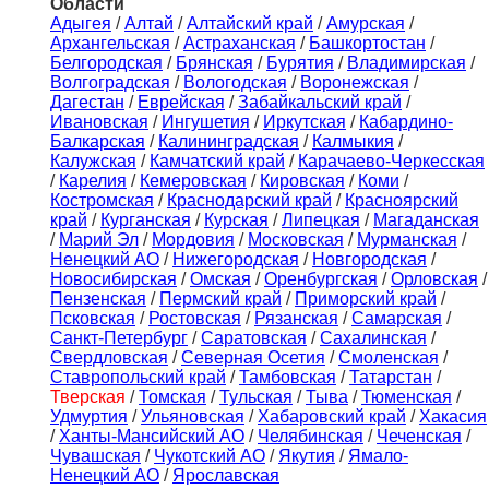
Области
Адыгея
/
Алтай
/
Алтайский край
/
Амурская
/
Архангельская
/
Астраханская
/
Башкортостан
/
Белгородская
/
Брянская
/
Бурятия
/
Владимирская
/
Волгоградская
/
Вологодская
/
Воронежская
/
Дагестан
/
Еврейская
/
Забайкальский край
/
Ивановская
/
Ингушетия
/
Иркутская
/
Кабардино-
Балкарская
/
Калининградская
/
Калмыкия
/
Калужская
/
Камчатский край
/
Карачаево-Черкесская
/
Карелия
/
Кемеровская
/
Кировская
/
Коми
/
Костромская
/
Краснодарский край
/
Красноярский
край
/
Курганская
/
Курская
/
Липецкая
/
Магаданская
/
Марий Эл
/
Мордовия
/
Московская
/
Мурманская
/
Ненецкий АО
/
Нижегородская
/
Новгородская
/
Новосибирская
/
Омская
/
Оренбургская
/
Орловская
/
Пензенская
/
Пермский край
/
Приморский край
/
Псковская
/
Ростовская
/
Рязанская
/
Самарская
/
Санкт-Петербург
/
Саратовская
/
Сахалинская
/
Свердловская
/
Северная Осетия
/
Смоленская
/
Ставропольский край
/
Тамбовская
/
Татарстан
/
Тверская
/
Томская
/
Тульская
/
Тыва
/
Тюменская
/
Удмуртия
/
Ульяновская
/
Хабаровский край
/
Хакасия
/
Ханты-Мансийский АО
/
Челябинская
/
Чеченская
/
Чувашская
/
Чукотский АО
/
Якутия
/
Ямало-
Ненецкий АО
/
Ярославская