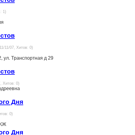
: 1)
ия
истов
11/11/07, Хитов: 0)
2, ул. Транспортная д 29
истов
, Хитов: 0)
ндреевна
ого Дня
итов: 0)
ДКЖ
ого Дня