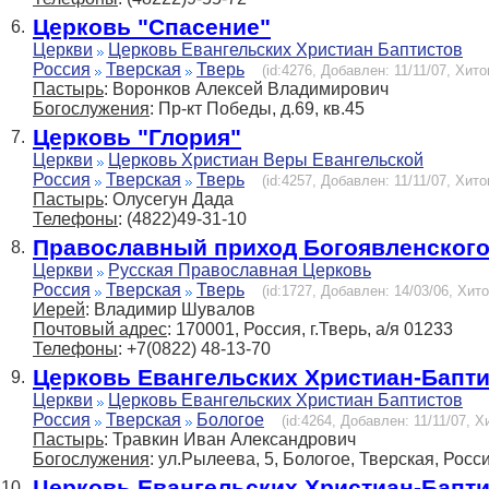
Церковь "Спасение"
6.
Церкви
Церковь Евангельских Христиан Баптистов
Россия
Тверская
Тверь
(id:4276, Добавлен: 11/11/07, Хито
Пастырь
: Воронков Алексей Владимирович
Богослужения
: Пр-кт Победы, д.69, кв.45
Церковь "Глория"
7.
Церкви
Церковь Христиан Веры Евангельской
Россия
Тверская
Тверь
(id:4257, Добавлен: 11/11/07, Хито
Пастырь
: Олусегун Дада
Телефоны
: (4822)49-31-10
Православный приход Богоявленского
8.
Церкви
Русская Православная Церковь
Россия
Тверская
Тверь
(id:1727, Добавлен: 14/03/06, Хито
Иерей
: Владимир Шувалов
Почтовый адрес
: 170001, Россия, г.Тверь, а/я 01233
Телефоны
: +7(0822) 48-13-70
Церковь Евангельских Христиан-Бапт
9.
Церкви
Церковь Евангельских Христиан Баптистов
Россия
Тверская
Бологое
(id:4264, Добавлен: 11/11/07, Х
Пастырь
: Травкин Иван Александрович
Богослужения
: ул.Рылеева, 5, Бологое, Тверская, Росс
Церковь Евангельских Христиан-Бапт
10.