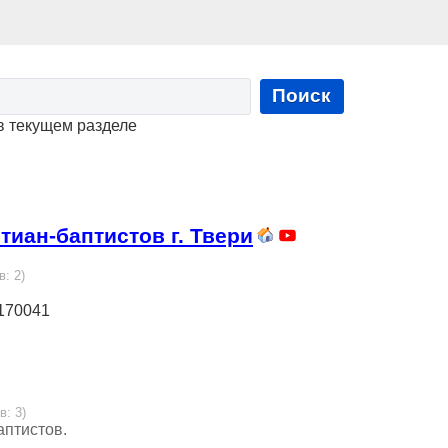
Поиск
в текущем разделе
иан-баптистов г. Твери
в: 2)
 170041
в: 3)
аптистов.