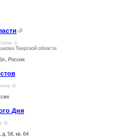
ласти
 Хитов: 1)
ашкова Тверской области
бл., Россия
истов
Хитов: 0)
ссия
ого Дня
в: 0)
д. 58, кв. 64