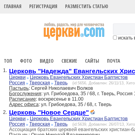
ГЛАВНАЯ
РЕГИСТРАЦИЯ
РАЗМЕСТИТЬ СТАТЬЮ
искать 
ТОП
ФОТО
ВИДЕО
СВЕЖИЕ
САЙТЫ
ПОЧТА
Церковь "Надежда" Евангельских Христ
1.
Церкви
Церковь Евангельских Христиан Баптистов
Россия
Тверская
Тверь
(id:5656, Добавлен: 26/11/13, Хито
Пастырь
: Сергей Николаевич Волков
Богослужения
: ул. Грибоедова, 35 / 68, г. Тверь, Россия
Расписание
: воскресенье в 11.00
Адрес офиса
: ул. Грибоедова, 35 / 68, г. Тверь
Церковь "Новое Сердце"
2.
Церкви
Церковь Евангельских Христиан Баптистов
Россия
Тверская
Тверь
(id:5639, Добавлен: 26/07/13, Хито
Ассоциация братских церквей евангельских христиан-б
Пастырь
: Огнев Николай Владимирович