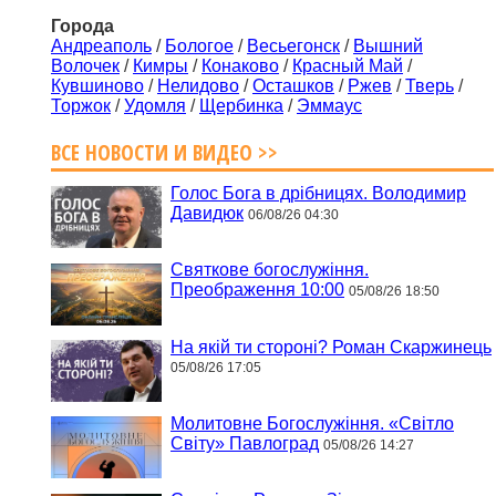
Города
Андреаполь
/
Бологое
/
Весьегонск
/
Вышний
Волочек
/
Кимры
/
Конаково
/
Красный Май
/
Кувшиново
/
Нелидово
/
Осташков
/
Ржев
/
Тверь
/
Торжок
/
Удомля
/
Щербинка
/
Эммаус
ВСЕ НОВОСТИ И ВИДЕО >>
Голос Бога в дрібницях. Володимир
Давидюк
06/08/26 04:30
Святкове богослужіння.
Преображення 10:00
05/08/26 18:50
На якій ти стороні? Роман Скаржинець
05/08/26 17:05
Молитовне Богослужіння. «Світло
Світу» Павлоград
05/08/26 14:27