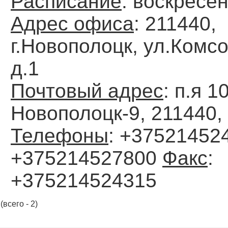
Расписание
: воскресен
Адрес офиса
: 211440,
г.Новополоцк, ул.Комс
д.1
Почтовый адрес
: п.я 1
Новополоцк-9, 211440,
Телефоны
: +375214524
+375214527800
Факс
:
+375214524315
(всего - 2)