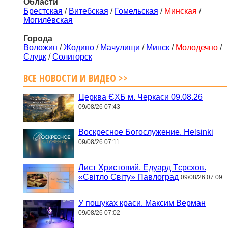
Области
Брестская
/
Витебская
/
Гомельская
/
Минская
/
Могилёвская
Города
Воложин
/
Жодино
/
Мачулищи
/
Минск
/
Молодечно
/
Слуцк
/
Солигорск
ВСЕ НОВОСТИ И ВИДЕО >>
Церква ЄХБ м. Черкаси 09.08.26
09/08/26 07:43
Воскресное Богослужение. Helsinki
09/08/26 07:11
Лист Христовий. Едуард Тєрєхов.
«Світло Світу» Павлоград
09/08/26 07:09
У пошуках краси. Максим Верман
09/08/26 07:02