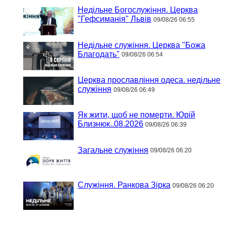
Недільне Богослужіння. Церква
"Гефсиманія" Львів
09/08/26 06:55
Недільне служіння. Церква "Божа
Благодать"
09/08/26 06:54
Церква прославління одеса. недільне
служіння
09/08/26 06:49
Як жити, щоб не померти. Юрій
Близнюк..08.2026
09/08/26 06:39
Загальне служіння
09/08/26 06:20
Служіння. Ранкова Зірка
09/08/26 06:20