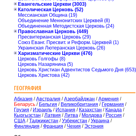
Евангельские Церкви (3003)
Католическая Церковь (52)
Мессианская Община (19)
Объединение Меннонитских Церквей (8)
Объединенная Методистская Церковь (24)
Православная Церковь (449)
Пресвитерианская Церковь (29)
Союз Еванг. Пресвит. и Реформ. Церквей (1)
Украинская Лютеранская Церковь (26)
Харизматические Церкви (476)
Церковь Голгофы (8)
Церковь Назарянина (5)
Церковь Христиан Адвентистов Седьмого Дня (653)
Церковь Христова (42)
ГЕОГРАФИЯ
Абхазия
/
Австралия
/
Азербайджан
/
Армения
/
Беларусь
/
Бельгия
/
Великобритания
/
Германия
/
Грузия
/
Израиль
/
Испания
/
Казахстан
/
Канада
/
Кыргызстан
/
Латвия
/
Литва
/
Молдова
/
Россия
/
США
/
Таджикистан
/
Узбекистан
/
Украина
/
Финляндия
/
Франция
/
Чехия
/
Эстония