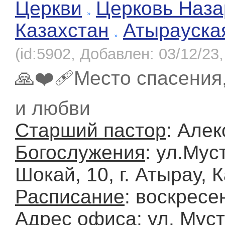
Церкви
Церковь Наза
Казахстан
Атырауска
(id:5902, Добавлен: 03/12/23,
🙏❤️‍🩹Место спасения
и любви
Старший пастор
: Але
Богослужения
: ул.Му
Шокай, 10, г. Атырау, 
Расписание
: воскресе
Адрес офиса
: ул. Мус