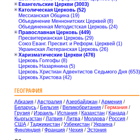
Евангельские Церкви (3003)
Католическая Церковь (52)
Мессианская Община (19)
Объединение Меннонитских Церквей (8)
Объединенная Методистская Церковь (24)
Православная Церковь (449)
Пресвитерианская Церковь (29)
Союз Еванг. Пресвит. и Реформ. Церквей (1)
Украинская Лютеранская Церковь (26)
Харизматические Церкви (476)
Церковь Голгофы (8)
Церковь Назарянина (5)
Церковь Христиан Адвентистов Седьмого Дня (653)
Церковь Христова (42)
ГЕОГРАФИЯ
Абхазия
/
Австралия
/
Азербайджан
/
Армения
/
Беларусь
/
Бельгия
/
Великобритания
/
Германия
/
Грузия
/
Израиль
/
Испания
/
Казахстан
/
Канада
/
Кыргызстан
/
Латвия
/
Литва
/
Молдова
/
Россия
/
США
/
Таджикистан
/
Узбекистан
/
Украина
/
Финляндия
/
Франция
/
Чехия
/
Эстония