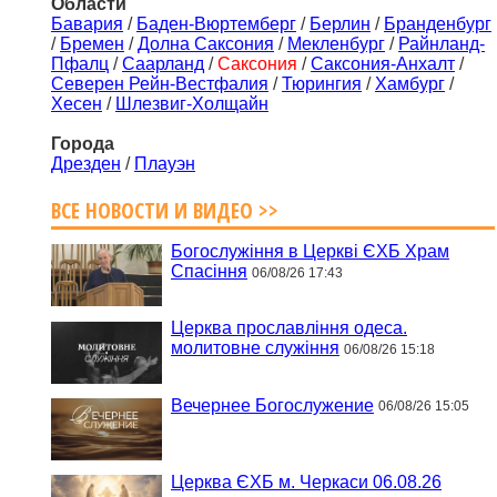
Области
Бавария
/
Баден-Вюртемберг
/
Берлин
/
Бранденбург
/
Бремен
/
Долна Саксония
/
Мекленбург
/
Райнланд-
Пфалц
/
Саарланд
/
Саксония
/
Саксония-Анхалт
/
Северен Рейн-Вестфалия
/
Тюрингия
/
Хамбург
/
Хесен
/
Шлезвиг-Холщайн
Города
Дрезден
/
Плауэн
ВСЕ НОВОСТИ И ВИДЕО >>
Богослужіння в Церкві ЄХБ Храм
Спасіння
06/08/26 17:43
Церква прославління одеса.
молитовне служіння
06/08/26 15:18
Вечернее Богослужение
06/08/26 15:05
Церква ЄХБ м. Черкаси 06.08.26