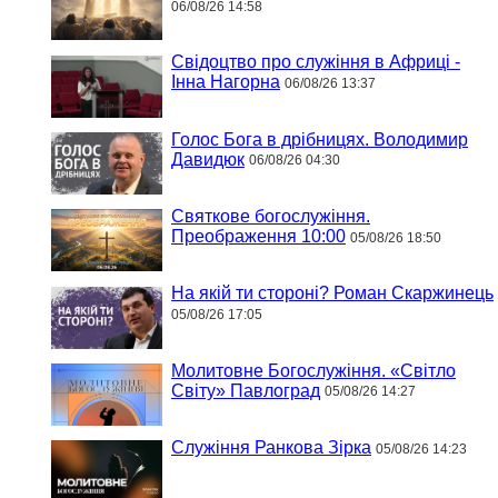
06/08/26 14:58
Свідоцтво про служіння в Африці -
Інна Нагорна
06/08/26 13:37
Голос Бога в дрібницях. Володимир
Давидюк
06/08/26 04:30
Святкове богослужіння.
Преображення 10:00
05/08/26 18:50
На якій ти стороні? Роман Скаржинець
05/08/26 17:05
Молитовне Богослужіння. «Світло
Світу» Павлоград
05/08/26 14:27
Служіння Ранкова Зірка
05/08/26 14:23