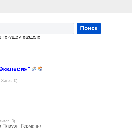
Поиск
в текущем разделе
Экклесия"
 Хитов: 0)
Хитов: 0)
а Плауэн, Германия