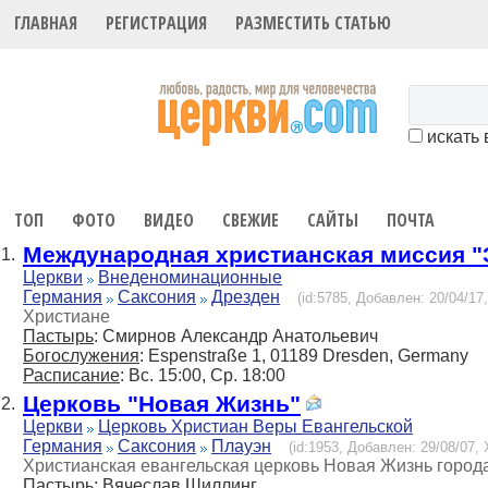
ГЛАВНАЯ
РЕГИСТРАЦИЯ
РАЗМЕСТИТЬ СТАТЬЮ
искать 
ТОП
ФОТО
ВИДЕО
СВЕЖИЕ
САЙТЫ
ПОЧТА
Международная христианская миссия "
1.
Церкви
Внеденоминационные
Германия
Саксония
Дрезден
(id:5785, Добавлен: 20/04/17,
Христиане
Пастырь
: Смирнов Александр Анатольевич
Богослужения
: Espenstraße 1, 01189 Dresden, Germany
Расписание
: Вс. 15:00, Ср. 18:00
Церковь "Новая Жизнь"
2.
Церкви
Церковь Христиан Веры Евангельской
Германия
Саксония
Плауэн
(id:1953, Добавлен: 29/08/07, 
Христианская евангельская церковь Новая Жизнь город
Пастырь
: Вячеслав Шиллинг