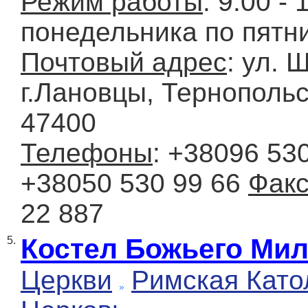
Режим работы
: 9.00 - 
понедельника по пятн
Почтовый адрес
: ул. 
г.Лановцы, Тернопольс
47400
Телефоны
: +38096 530
+38050 530 99 66
Фак
22 887
Костел Божьего Ми
5.
Церкви
Римская Като