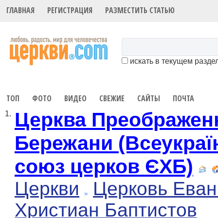
ГЛАВНАЯ
РЕГИСТРАЦИЯ
РАЗМЕСТИТЬ СТАТЬЮ
искать в текущем разде
ТОП
ФОТО
ВИДЕО
СВЕЖИЕ
САЙТЫ
ПОЧТА
Церква Преображенн
1.
Бережани (Всеукраї
союз церков ЄХБ)
Церкви
Церковь Еван
Христиан Баптистов