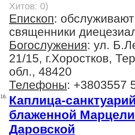
Хитов: 0)
Епископ
: обслуживают
священники диецезиа
Богослужения
: ул. Б.
21/15, г.Хоростков, Т
обл., 48420
Телефоны
: +3803557 
Каплица-санктуари
16.
блаженной Марцел
Даровской