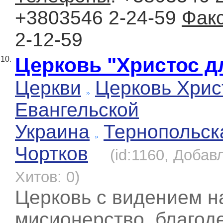
+3803546 2-24-59
Фак
2-12-59
Церковь "Христос д
10.
Церкви
Церковь Хрис
Евангельской
Украина
Тернопольск
Чортков
(id:1160, Добав
Хитов: 0)
Церковь с видением н
мисионерство, благод