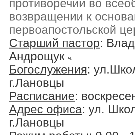
противоречий во все
возвращении к основ
первоапостольской це
Старший пастор
: Вла
Андрощук
Богослужения
: ул.Шко
г.Лановцы
Расписание
: воскресе
Адрес офиса
: ул. Шко
г.Лановцы