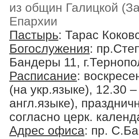
из общин Галицкой (З
Епархии
Пастырь
: Тарас Коков
Богослужения
: пр.Сте
Бандеры 11, г.Тернопо
Расписание
: воскресе
(на укр.языке), 12.30 –
англ.языке), празднич
согласно церк. календ
Адрес офиса
: пр. С.Б