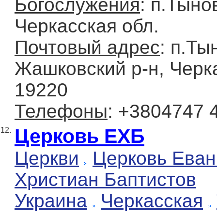
Богослужения
: п.Тыно
Черкасская обл.
Почтовый адрес
: п.Ты
Жашковский р-н, Черка
19220
Телефоны
: +3804747 
Церковь ЕХБ
12.
Церкви
Церковь Еван
Христиан Баптистов
Украина
Черкасская