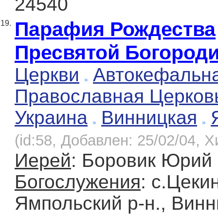
24540
Парафия Рождества
19.
Пресвятой Богород
Церкви
Автокефальн
Православная Церков
Украина
Винницкая
(id:58, Добавлен: 25/02/04, Х
Иерей
: Боровик Юрий
Богослужения
: с.Цеки
Ямпольский р-н., Винн