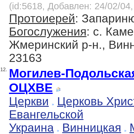
(id:5618, Добавлен: 24/02/04,
Протоиерей
: Запарин
Богослужения
: с. Кам
Жмеринский р-н., Винн
23163
Могилев-Подольска
12.
ОЦХВЕ
Церкви
Церковь Хрис
Евангельской
Украина
Винницкая