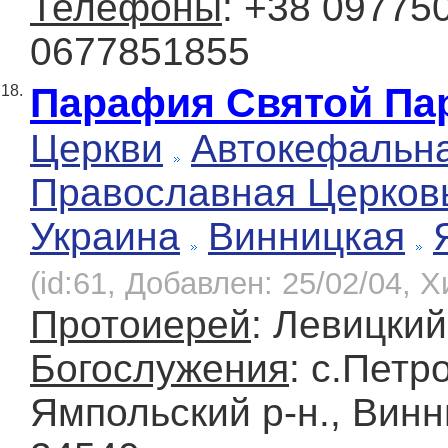
Телефоны
: +38 09775
0677851855
Парафия Святой Па
18.
Церкви
Автокефальн
Православная Церков
Украина
Винницкая
(id:61, Добавлен: 25/02/04, Х
Протоиерей
: Левицки
Богослужения
: с.Петр
Ямпольский р-н., Винн