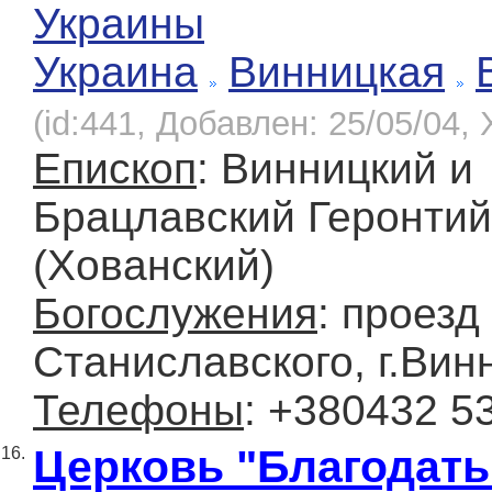
Украины
Украина
Винницкая
(id:441, Добавлен: 25/05/04, 
Епископ
: Винницкий и
Брацлавский Геронтий
(Хованский)
Богослужения
: проезд
Станиславского, г.Вин
Телефоны
: +380432 5
Церковь "Благодать
16.