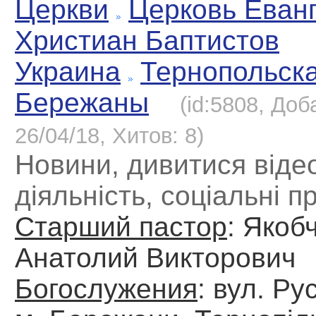
Церкви
Церковь Еван
Христиан Баптистов
Украина
Тернопольск
Бережаны
(id:5808, Доб
26/04/18, Хитов: 8)
Новини, дивитися відео
діяльність, соціальні п
Старший пастор
: Якоб
Анатолий Викторович
Богослужения
: вул. Ру