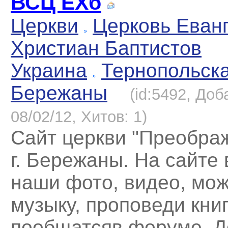
ВСЦ ЕХб
Церкви
Церковь Еван
Христиан Баптистов
Украина
Тернопольск
Бережаны
(id:5492, Доб
08/02/12, Хитов: 1)
Сайт церкви "Преобра
г. Бережаны. На сайте
наши фото, видео, мож
музыку, проповеди книг
пообщатсяв форуме. Д