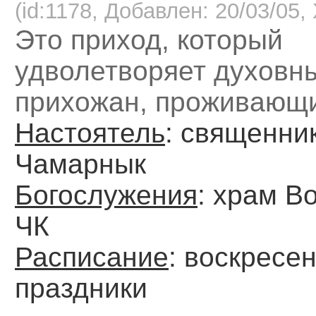
(id:1178, Добавлен: 20/03/05, 
Это приход, который
удволетворяет духовн
прихожан, проживающи
Настоятель
: священни
Чамарнык
Богослужения
: храм В
ЧК
Расписание
: воскресен
праздники