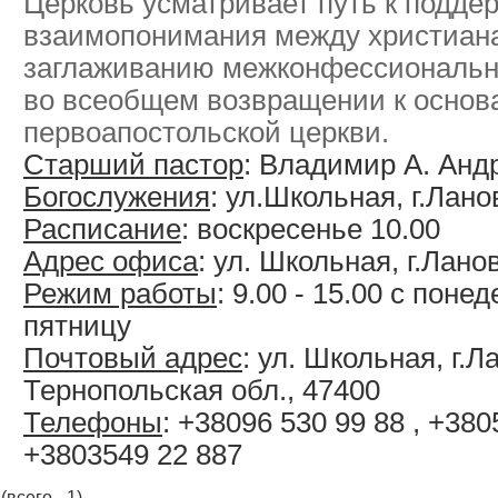
Церковь усматривает путь к подде
взаимопонимания между христиана
заглаживанию межконфессиональн
во всеобщем возвращении к основ
первоапостольской церкви.
Старший пастор
: Владимир А. Ан
Богослужения
: ул.Школьная, г.Лан
Расписание
: воскресенье 10.00
Адрес офиса
: ул. Школьная, г.Лан
Режим работы
: 9.00 - 15.00 с поне
пятницу
Почтовый адрес
: ул. Школьная, г.
Тернопольская обл., 47400
Телефоны
: +38096 530 99 88 , +38
+3803549 22 887
(всего - 1)