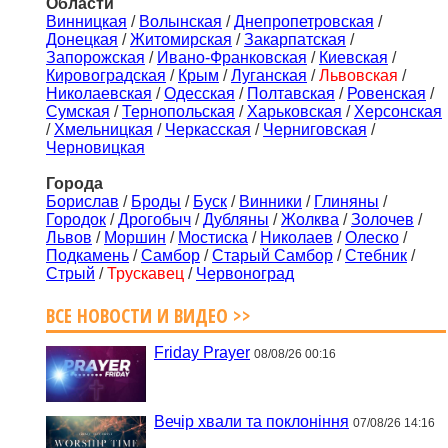
Области
Винницкая
/
Волынская
/
Днепропетровская
/
Донецкая
/
Житомирская
/
Закарпатская
/
Запорожская
/
Ивано-Франковская
/
Киевская
/
Кировоградская
/
Крым
/
Луганская
/
Львовская
/
Николаевская
/
Одесская
/
Полтавская
/
Ровенская
/
Сумская
/
Тернопольская
/
Харьковская
/
Херсонская
/
Хмельницкая
/
Черкасская
/
Черниговская
/
Черновицкая
Города
Борислав
/
Броды
/
Буск
/
Винники
/
Глиняны
/
Городок
/
Дрогобыч
/
Дубляны
/
Жолква
/
Золочев
/
Львов
/
Моршин
/
Мостиска
/
Николаев
/
Олеско
/
Подкамень
/
Самбор
/
Старый Самбор
/
Стебник
/
Стрый
/
Трускавец
/
Червоноград
ВСЕ НОВОСТИ И ВИДЕО >>
Friday Prayer
08/08/26 00:16
Вечір хвали та поклоніння
07/08/26 14:16