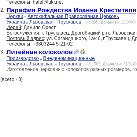
Телефоны
: halel@ukr.net
Парафия Рождества Иоанна Крестителя
2.
Церкви
Автокефальная Православная Церковь
Украина
Львовская
Трускавец
(id:295, Добавлен: 23/04/04
Иерей
: Данило Орест
Богослужения
: г. Трускавец, Дрогобицкий р-н., Львовская
Почтовый адрес
: ул. Сагайдачного, 1а/46, г.Трускавец, 
Телефоны
: +3803244 5-21-02
Литейная колоколов
3.
Производство
Внеденоминационные
Украина
Львовская
Трускавец
(id:1583, Добавлен: 31/01/0
Изготовление церковных колоколов разных розмеров, гон
(всего - 3)