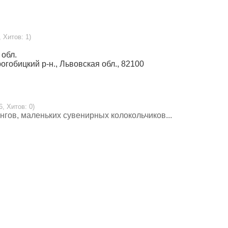
, Хитов: 1)
 обл.
Дрогобицкий р-н., Львовская обл., 82100
6, Хитов: 0)
гов, маленьких сувенирных колокольчиков...