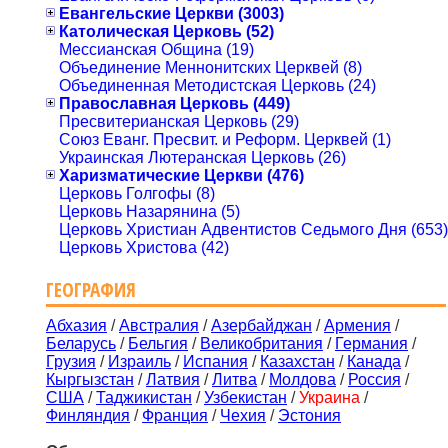
Евангельские Церкви (3003)
Католическая Церковь (52)
Мессианская Община (19)
Объединение Меннонитских Церквей (8)
Объединенная Методистская Церковь (24)
Православная Церковь (449)
Пресвитерианская Церковь (29)
Союз Еванг. Пресвит. и Реформ. Церквей (1)
Украинская Лютеранская Церковь (26)
Харизматические Церкви (476)
Церковь Голгофы (8)
Церковь Назарянина (5)
Церковь Христиан Адвентистов Седьмого Дня (653)
Церковь Христова (42)
ГЕОГРАФИЯ
Абхазия
/
Австралия
/
Азербайджан
/
Армения
/
Беларусь
/
Бельгия
/
Великобритания
/
Германия
/
Грузия
/
Израиль
/
Испания
/
Казахстан
/
Канада
/
Кыргызстан
/
Латвия
/
Литва
/
Молдова
/
Россия
/
США
/
Таджикистан
/
Узбекистан
/
Украина
/
Финляндия
/
Франция
/
Чехия
/
Эстония