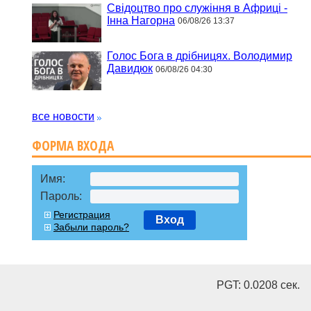
Свідоцтво про служіння в Африці -
Інна Нагорна
06/08/26 13:37
Голос Бога в дрібницях. Володимир
Давидюк
06/08/26 04:30
все новости
ФОРМА ВХОДА
Имя:
Пароль:
Регистрация
Вход
Забыли пароль?
PGT: 0.0208 cек.