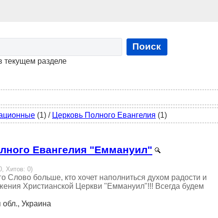
Поиск
в текущем разделе
ационные
(1)
/
Церковь Полного Евангелия
(1)
лного Евангелия "Еммануил"
0, Хитов: 0)
го Слово больше, кто хочет наполниться духом радости и
ужения Христианской Церкви "Еммануил"!!! Всегда будем
я обл., Украина