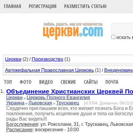
ГЛАВНАЯ
РЕГИСТРАЦИЯ
РАЗМЕСТИТЬ СТАТЬЮ
искать 
Церкви
(2)
/
Производство
(1)
Автокефальная Православная Церковь
(1)
/
Внеденомин
ТОП
ФОТО
ВИДЕО
СВЕЖИЕ
САЙТЫ
ПОЧТА
Объединение Христианских Церквей По
1.
Церкви
Церковь Полного Евангелия
Украина
Львовская
Трускавец
(id:5304, Добавлен: 08/11/1
Сердечно приглашаем всех, кто желает познать Бога и Е
поклонения, получить исцеление души и тела на богосл
рады Вас видеть!!!
Богослужения
: ул. Роксолани, 31, г. Трускавец, Львовска
Расписание
: воскресение - 10:00