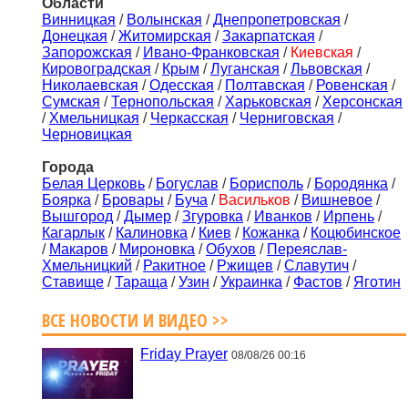
Области
Винницкая
/
Волынская
/
Днепропетровская
/
Донецкая
/
Житомирская
/
Закарпатская
/
Запорожская
/
Ивано-Франковская
/
Киевская
/
Кировоградская
/
Крым
/
Луганская
/
Львовская
/
Николаевская
/
Одесская
/
Полтавская
/
Ровенская
/
Сумская
/
Тернопольская
/
Харьковская
/
Херсонская
/
Хмельницкая
/
Черкасская
/
Черниговская
/
Черновицкая
Города
Белая Церковь
/
Богуслав
/
Борисполь
/
Бородянка
/
Боярка
/
Бровары
/
Буча
/
Васильков
/
Вишневое
/
Вышгород
/
Дымер
/
Згуровка
/
Иванков
/
Ирпень
/
Кагарлык
/
Калиновка
/
Киев
/
Кожанка
/
Коцюбинское
/
Макаров
/
Мироновка
/
Обухов
/
Переяслав-
Хмельницкий
/
Ракитное
/
Ржищев
/
Славутич
/
Ставище
/
Тараща
/
Узин
/
Украинка
/
Фастов
/
Яготин
ВСЕ НОВОСТИ И ВИДЕО >>
Friday Prayer
08/08/26 00:16