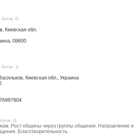
 Хитов: 0)
в, Киевская обл.
раина, 08600
 Хитов: 1)
г.Васильков, Киевская обл., Украина
0
676997904
Хитов: 0)
лкам. Рост общины через группы общения. Направление и
щения. Благотворительность.