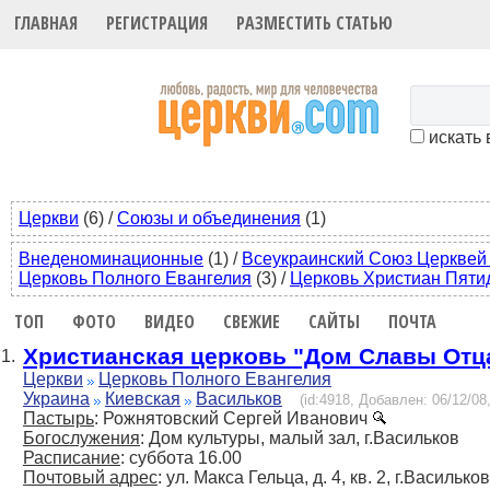
ГЛАВНАЯ
РЕГИСТРАЦИЯ
РАЗМЕСТИТЬ СТАТЬЮ
искать 
Церкви
(6)
/
Союзы и объединения
(1)
Внеденоминационные
(1)
/
Всеукраинский Союз Церквей
Церковь Полного Евангелия
(3)
/
Церковь Христиан Пяти
ТОП
ФОТО
ВИДЕО
СВЕЖИЕ
САЙТЫ
ПОЧТА
Христианская церковь "Дом Славы Отц
1.
Церкви
Церковь Полного Евангелия
Украина
Киевская
Васильков
(id:4918, Добавлен: 06/12/08,
Пастырь
: Рожнятовский Сергей Иванович
Богослужения
: Дом культуры, малый зал, г.Васильков
Расписание
: суббота 16.00
Почтовый адрес
: ул. Макса Гельца, д. 4, кв. 2, г.Васильк