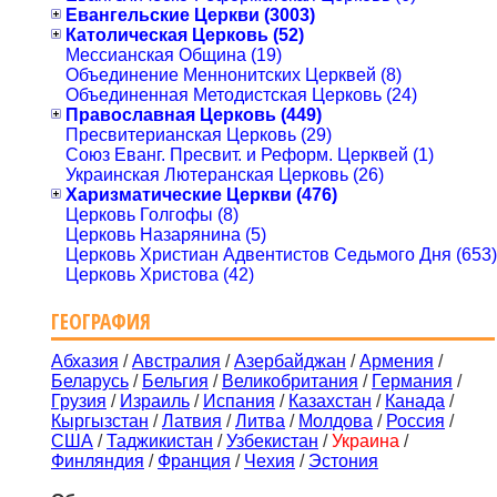
Евангельские Церкви (3003)
Католическая Церковь (52)
Мессианская Община (19)
Объединение Меннонитских Церквей (8)
Объединенная Методистская Церковь (24)
Православная Церковь (449)
Пресвитерианская Церковь (29)
Союз Еванг. Пресвит. и Реформ. Церквей (1)
Украинская Лютеранская Церковь (26)
Харизматические Церкви (476)
Церковь Голгофы (8)
Церковь Назарянина (5)
Церковь Христиан Адвентистов Седьмого Дня (653)
Церковь Христова (42)
ГЕОГРАФИЯ
Абхазия
/
Австралия
/
Азербайджан
/
Армения
/
Беларусь
/
Бельгия
/
Великобритания
/
Германия
/
Грузия
/
Израиль
/
Испания
/
Казахстан
/
Канада
/
Кыргызстан
/
Латвия
/
Литва
/
Молдова
/
Россия
/
США
/
Таджикистан
/
Узбекистан
/
Украина
/
Финляндия
/
Франция
/
Чехия
/
Эстония