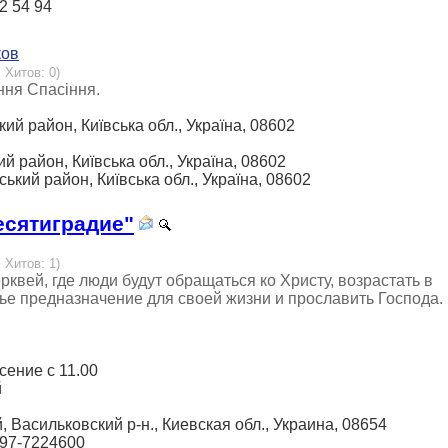
 2 54 94
ков
 Хитов: 0)
ння Спасіння.
кий район, Київська обл., Україна, 08602
ий район, Київська обл., Україна, 08602
ський район, Київська обл., Україна, 08602
есятиградие"
 Хитов: 1)
вей, где люди будут обращаться ко Христу, возрастать в
ье предназначение для своей жизни и прославить Господа.
есение с 11.00
й
й, Васильковский р-н., Киевская обл., Украина, 08654
097-7224600