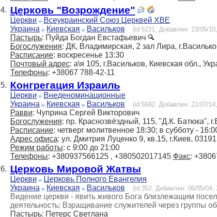
Церковь "Возрождение"
4.
Церкви
Всеукраинский Союз Церквей ХВЕ
Украина
Киевская
Васильков
(id:5221, Добавлен: 23/05/10,
Пастырь
: Пуйда Богдан Евстафьевич
Богослужения
: ДК, Владимирская, 2 зал Лира, г.Василько
Расписание
: воскресенье 13:30
Почтовый адрес
: а\я 105, г.Васильков, Киевская обл., Ук
Телефоны
: +38067 788-42-11
Конгрегация Израиль
5.
Церкви
Внеденоминационные
Украина
Киевская
Васильков
(id:5692, Добавлен: 21/07/14,
Равви
: Чуприна Сергей Викторович
Богослужения
: пр. Краснозвёздный, 115, "Д.К. Батюка", 
Расписание
: четверг молитвенное 18:30; в cубботу - 16:0
Адрес офиса
: ул. Дмитрия Луценко 9, кв.15, г.Киев, 03191
Режим работы
: с 9:00 до 21:00
Телефоны
: +380937566125 , +380502017145
Факс
: +380
Церковь Мировой Жатвы
6.
Церкви
Церковь Полного Евангелия
Украина
Киевская
Васильков
(id:352, Добавлен: 06/05/04, 
Видение церкви - явить живого Бога близлежащим посе
деятельность: Взращивание служителей через группы об
Пастырь
: Петерс Светлана