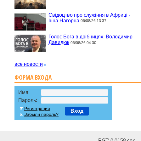
Свідоцтво про служіння в Африці -
Інна Нагорна
06/08/26 13:37
Голос Бога в дрібницях. Володимир
Давидюк
06/08/26 04:30
все новости
ФОРМА ВХОДА
Имя:
Пароль:
Регистрация
Вход
Забыли пароль?
PGT: 0.0158 cек.