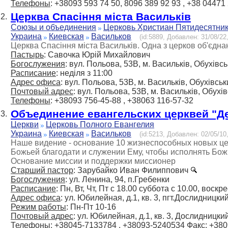
Телефоны
: +38093 593 74 50, 8096 389 92 93 , +38 04471
Церква Спасіння міста Васильків
2.
Союзы и объединения
Церковь Христиан Пятидесятни
Украина
Киевская
Васильков
(id:5889, Добавлен: 31/08/22,
Церква Спасіння міста Васильків. Одна з церков об'єдна
Пастырь
: Савочка Юрій Михайлович
Богослужения
: вул. Польова, 53В, м. Васильків, Обухівсь
Расписание
: неділя з 11:00
Адрес офиса
: вул. Польова, 53В, м. Васильків, Обухівськ
Почтовый адрес
: вул. Польова, 53В, м. Васильків, Обухів
Телефоны
: +38093 756-45-88 , +38063 116-57-32
Объединение евангельских церквей "Д
3.
Церкви
Церковь Полного Евангелия
Украина
Киевская
Васильков
(id:5213, Добавлен: 02/05/10,
Наше видение - основание 10 жизнеспособных новых церк
Божьей благодати и служении Ему, чтобы исполнять Бож
Основание миссии и поддержки миссионер
Старший пастор
: Зарубайко Иван Филиппович
Богослужения
: ул. Ленина, 94, п.Гребенки
Расписание
: Пн, Вт, Чт, Пт с 18.00 суббота с 10.00, воскр
Адрес офиса
: ул. Юбилейная, д.1, кв. 3, пгт.Дослидницки
Режим работы
: Пн-Пт 10-16
Почтовый адрес
: ул. Юбилейная, д.1, кв. 3, Дослидницки
Телефоны
: +38045-7133784 , +38093-5240534
Факс
: +38