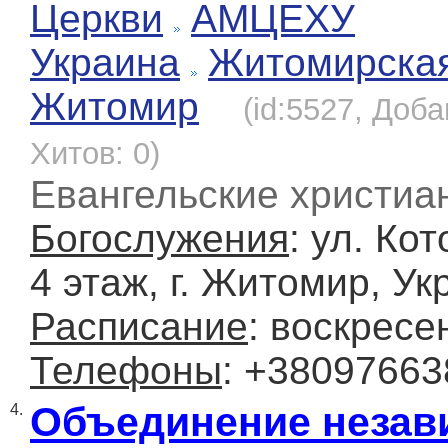
Церкви
АМЦЕХУ
Украина
Житомирска
Житомир
(id:5527, Доба
Хитов: 0)
Евангельские христиа
Богослужения
: ул. Кот
4 этаж, г. Житомир, Ук
Расписание
: воскресе
Телефоны
: +3809766
Объединение неза
4.