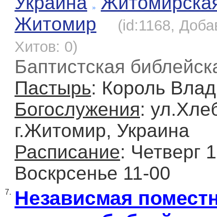
Украина
Житомирска
Житомир
(id:1168, Доба
Хитов: 0)
Баптистская библейск
Пастырь
: Король Вла
Богослужения
: ул.Хле
г.Житомир, Украина
Расписание
: Четверг 1
Воскрсенье 11-00
Независмая помест
7.