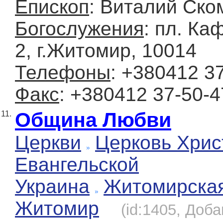
Епископ
: Виталий Ско
Богослужения
: пл. Ка
2, г.Житомир, 10014
Телефоны
: +380412 3
Факс
: +380412 37-50-4
Община Любви
11.
Церкви
Церковь Хрис
Евангельской
Украина
Житомирска
Житомир
(id:1405, Доба