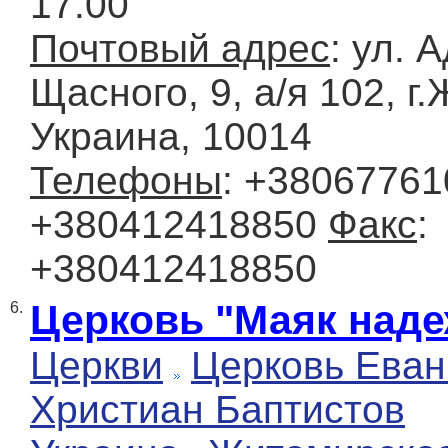
17.00
Почтовый адрес
: ул. 
Щасного, 9, а/я 102, г
Украина, 10014
Телефоны
: +38067761
+380412418850
Факс
:
+380412418850
Церковь "Маяк над
6.
Церкви
Церковь Еван
Христиан Баптистов