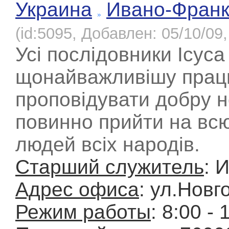
Украина
Ивано-Франк
(id:5095, Добавлен: 05/10/09,
Усі послідовники Ісус
щонайважливішу працю
проповідувати добру н
повинно прийти на всю
людей всіх народів.
Старший служитель
: 
Адрес офиса
: ул.Новг
Режим работы
: 8:00 - 