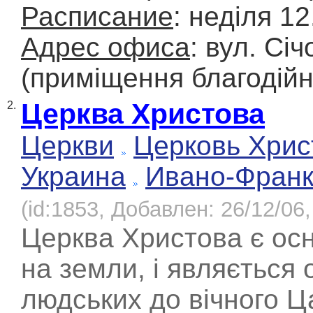
Расписание
: недiля 12
Адрес офиса
: вул. Сiч
(приміщення благодійн
Церква Христова
2.
Церкви
Церковь Хрис
Украина
Ивано-Франк
(id:1853, Добавлен: 26/12/06,
Церква Христова є ос
на земли, і являється
людських до вічного Ц