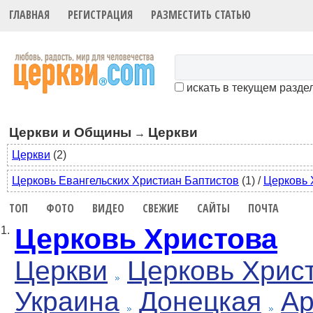
ГЛАВНАЯ
РЕГИСТРАЦИЯ
РАЗМЕСТИТЬ СТАТЬЮ
искать в текущем разде
Церкви и Общины
Церкви
→
Церкви
(2)
Церковь Евангельских Христиан Баптистов
(1)
/
Церковь 
ТОП
ФОТО
ВИДЕО
СВЕЖИЕ
САЙТЫ
ПОЧТА
Церковь Христова
1.
Церкви
Церковь Хрис
Украина
Донецкая
Ар