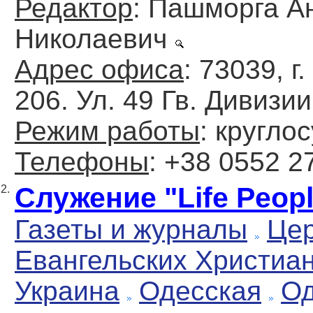
Редактор
: Пашморга А
Николаевич
Адрес офиса
: 73039, г
206. Ул. 49 Гв. Дивизии
Режим работы
: кругло
Телефоны
: +38 0552 2
Служение "Life Peop
2.
Газеты и журналы
Цер
Евангельских Христиа
Украина
Одесская
Од