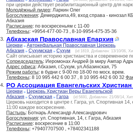
при церкви действует реабилитационный центр для нар
Молодёжный лидер
: Ларкин Олег
Богослужения
: Демерджипа,49, вход справа - кинозал К
Абхазия
Расписание
: по воскресеньям с 11-00
Телефоны
: +9954-477-00-73 , 8-10-9954-475-35-36
Абхазская Православная Епархия
3.
Церкви
Автокефальная Православная Церковь
Абхазия
Сухумская
Сухум
(id:1819, Добавлен: 13/10/06, Хи
Сайт описывает историю христианства и современное п
Сопредседатель
: Иеромонах Андрей (в миру Ампар Адр
Адрес офиса
: Абхазия, г.Сухум, ул.Абазинская, 75
Режим работы
: в будни с 9-00 по 18-00 по моск. врем.
Телефоны
: 8 10 995 442 6 00 37 , 8 10 995 442 6 00 32
Фа
РО Ассоциация Евангельских Христиан
4.
Церкви
Церковь Христиан Веры Евангельской
Абхазия
Сухумская
Гагра
(id:5691, Добавлен: 21/08/14, Хит
Церковь находится в центре г. Гагра, ул. Спортивная 14,
11:00 каждое воскресение.
Пастырь
: Ботнарь Александр Александрович
Богослужения
: ул. Спортивная, 14, г. Гагра, Абхазия
Расписание
: воскресение в 11:00
Телефоны
: +79407707500 , +78402341188