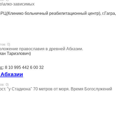
ко\алко-зависимых
БРЦ(Клинико больничный реабилитационный центр), г.Гагра,
тов: 0)
оложение православия в древней Абхазии.
иан Тариэлович)
кс
: 8 10 995 442 6 00 32
 Абхазии
ов: 0)
 ост. "у Стадиона" 70 метров от моря. Время Богослужений