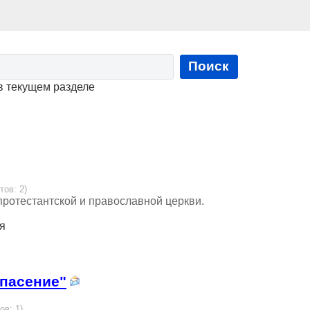
Поиск
в текущем разделе
тов: 2)
протестантской и православной церкви.
ия
Спасение"
ов: 1)