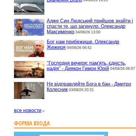
04/08/26 14:01
Адже Син Людський прийшов знайти і
спасти те, що загинуло. Олександр
Максименко
04/08/26 13:00
Бог нам прибежище. Олександр
Жежеря
04/08/26 06:42
"Господня вечеря: пам'ять, єдність,
надія" - Диякон Гимон Юрій
04/08/26 06:07
Не відправляйте Бога в бан - Дмитро
Колесник
03/08/26 20:31
все новости
ФОРМА ВХОДА