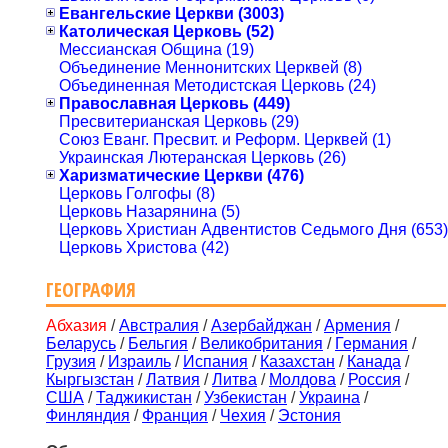
Евангельские Церкви (3003)
Католическая Церковь (52)
Мессианская Община (19)
Объединение Меннонитских Церквей (8)
Объединенная Методистская Церковь (24)
Православная Церковь (449)
Пресвитерианская Церковь (29)
Союз Еванг. Пресвит. и Реформ. Церквей (1)
Украинская Лютеранская Церковь (26)
Харизматические Церкви (476)
Церковь Голгофы (8)
Церковь Назарянина (5)
Церковь Христиан Адвентистов Седьмого Дня (653)
Церковь Христова (42)
ГЕОГРАФИЯ
Абхазия
/
Австралия
/
Азербайджан
/
Армения
/
Беларусь
/
Бельгия
/
Великобритания
/
Германия
/
Грузия
/
Израиль
/
Испания
/
Казахстан
/
Канада
/
Кыргызстан
/
Латвия
/
Литва
/
Молдова
/
Россия
/
США
/
Таджикистан
/
Узбекистан
/
Украина
/
Финляндия
/
Франция
/
Чехия
/
Эстония