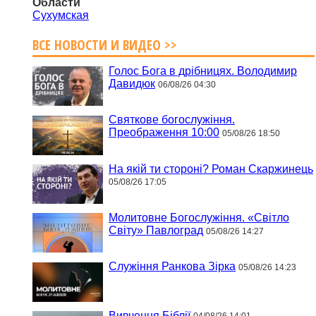
Области
Сухумская
ВСЕ НОВОСТИ И ВИДЕО >>
Голос Бога в дрібницях. Володимир
Давидюк
06/08/26 04:30
Святкове богослужіння.
Преображення 10:00
05/08/26 18:50
На якій ти стороні? Роман Скаржинець
05/08/26 17:05
Молитовне Богослужіння. «Світло
Світу» Павлоград
05/08/26 14:27
Служіння Ранкова Зірка
05/08/26 14:23
Вивчення Біблії