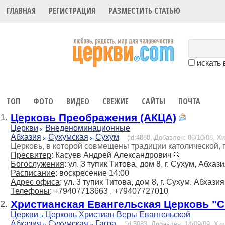
ГЛАВНАЯ
РЕГИСТРАЦИЯ
РАЗМЕСТИТЬ СТАТЬЮ
искать 
ТОП
ФОТО
ВИДЕО
СВЕЖИЕ
САЙТЫ
ПОЧТА
Церковь Преображения (АКЦА)
1.
Церкви
Внеденоминационные
Абхазия
Сухумская
Сухум
(id:4888, Добавлен: 06/10/08, Хи
Церковь, в которой совмещены традиции католической, 
Пресвитер
: Касуев Андрей Александрович
Богослужения
: ул. 3 тупик Титова, дом 8, г. Сухум, Абхаз
Расписание
: воскресение 14:00
Адрес офиса
: ул. 3 тупик Титова, дом 8, г. Сухум, Абхазия
Телефоны
: +79407713663 , +79407727010
Христианская Евангельская Церковь "
2.
Церкви
Церковь Христиан Веры Евангельской
Абхазия
Сухумская
Гагра
(id:5083, Добавлен: 14/09/09, Хит