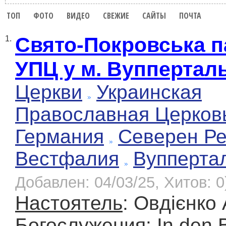
ТОП
ФОТО
ВИДЕО
СВЕЖИЕ
САЙТЫ
ПОЧТА
Свято-Покровська п
1.
УПЦ у м. Вуппертал
Церкви
Украинская
Православная Церков
Германия
Северен Ре
Вестфалия
Вупперта
Добавлен: 04/03/25, Хитов: 0
Настоятель
: Овдієнко
Богослужения
: In den 