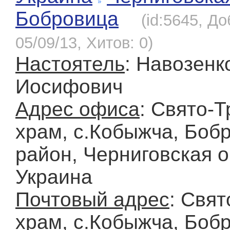
Бобровица
(id:5645, Д
05/09/13, Хитов: 0)
Настоятель
: Навозенк
Иосифович
Адрес офиса
: Свято-
храм, c.Кобыжча, Боб
район, Черниговская о
Украина
Почтовый адрес
: Свя
храм, c.Кобыжча, Боб