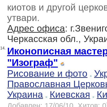
киотов и другой церко
утвари.
Адрес офиса
: г.Звени
Черкасская обл., Укра
Иконописная масте
14.
"Изограф"
Рисование и фото
Ук
Православная Церков
Украина
Киевская
К
Добавлен: 17/06/10, Хитов: 0