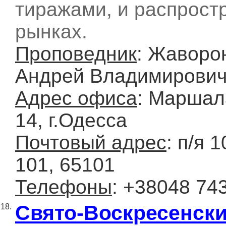
тиражами, и распрост
рынках.
Проповедник
: Жаворо
Андрей Владимирови
Адрес офиса
: Маршал
14, г.Одесса
Почтовый адрес
: п/я 
101, 65101
Телефоны
: +38048 74
Свято-Воскресенск
18.