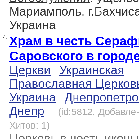
Мариамполь, г.Бахчис
Украина
Храм в честь Сера
4.
Саровского в город
Церкви
Украинская
Православная Церков
Украина
Днепропетро
Днепр
(id:5812, Добавлен
Хитов: 1)
Церковь в честь икон