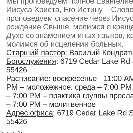
Мы проповедуем полное Евангелие
Иисуса Христа, Его Истину – Слов
проповедуем спасение через Иисус
рождение Свыше, молимся о крещ
Духе со знамением иных языков, кр
молимся об исцелении больных.
Старший пастор
: Василий Кондрат
Богослужения
: 6719 Cedar Lake Rd 
55426
Расписание
: воскресенье - 11:00 А
РМ – моложежное. среда – 7:00 РМ 
– 7:00 РМ – практика группы просл
– 7:00 РМ – молитвенное
Адрес офиса
: 6719 Cedar Lake Rd 
55426
(всего - 1)