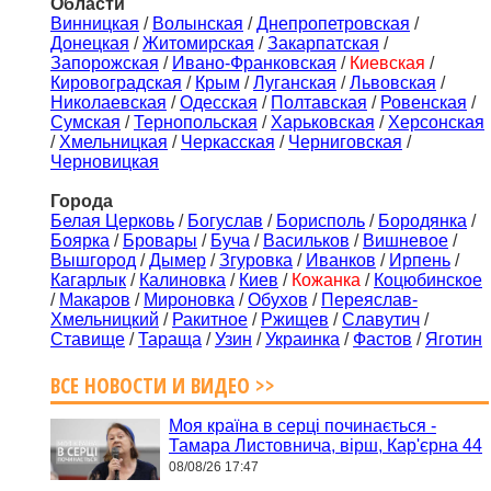
Области
Винницкая
/
Волынская
/
Днепропетровская
/
Донецкая
/
Житомирская
/
Закарпатская
/
Запорожская
/
Ивано-Франковская
/
Киевская
/
Кировоградская
/
Крым
/
Луганская
/
Львовская
/
Николаевская
/
Одесская
/
Полтавская
/
Ровенская
/
Сумская
/
Тернопольская
/
Харьковская
/
Херсонская
/
Хмельницкая
/
Черкасская
/
Черниговская
/
Черновицкая
Города
Белая Церковь
/
Богуслав
/
Борисполь
/
Бородянка
/
Боярка
/
Бровары
/
Буча
/
Васильков
/
Вишневое
/
Вышгород
/
Дымер
/
Згуровка
/
Иванков
/
Ирпень
/
Кагарлык
/
Калиновка
/
Киев
/
Кожанка
/
Коцюбинское
/
Макаров
/
Мироновка
/
Обухов
/
Переяслав-
Хмельницкий
/
Ракитное
/
Ржищев
/
Славутич
/
Ставище
/
Тараща
/
Узин
/
Украинка
/
Фастов
/
Яготин
ВСЕ НОВОСТИ И ВИДЕО >>
Моя країна в серці починається -
Тамара Листовнича, вірш, Кар'єрна 44
08/08/26 17:47