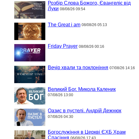
Розбір Слова Божого, Євангеліє від
Луки
08/08/26 09:54
The Great i am
08/08/26 05:13
Friday Prayer
08/08/26 00:16
Вечір хвали та поклоніння
07/08/26 14:16
Великий Бог. Микола Каленик
07/08/26 13:00
Оазис в пустелі. Андрій Дежнюк
07/08/26 04:30
Богослужіння в Церкві ЄХБ Храм
Спасіння
06/08/26 17:43