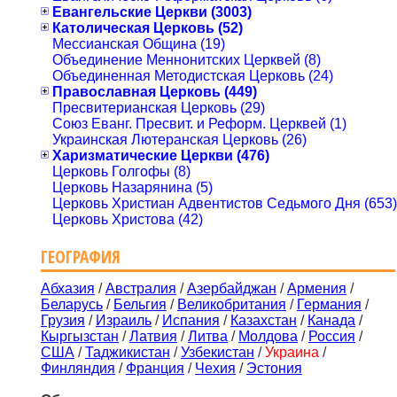
Евангельские Церкви (3003)
Католическая Церковь (52)
Мессианская Община (19)
Объединение Меннонитских Церквей (8)
Объединенная Методистская Церковь (24)
Православная Церковь (449)
Пресвитерианская Церковь (29)
Союз Еванг. Пресвит. и Реформ. Церквей (1)
Украинская Лютеранская Церковь (26)
Харизматические Церкви (476)
Церковь Голгофы (8)
Церковь Назарянина (5)
Церковь Христиан Адвентистов Седьмого Дня (653)
Церковь Христова (42)
ГЕОГРАФИЯ
Абхазия
/
Австралия
/
Азербайджан
/
Армения
/
Беларусь
/
Бельгия
/
Великобритания
/
Германия
/
Грузия
/
Израиль
/
Испания
/
Казахстан
/
Канада
/
Кыргызстан
/
Латвия
/
Литва
/
Молдова
/
Россия
/
США
/
Таджикистан
/
Узбекистан
/
Украина
/
Финляндия
/
Франция
/
Чехия
/
Эстония