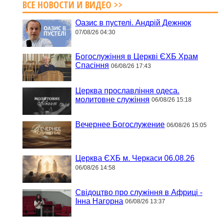
ВСЕ НОВОСТИ И ВИДЕО >>
Оазис в пустелі. Андрій Дежнюк
07/08/26 04:30
Богослужіння в Церкві ЄХБ Храм
Спасіння
06/08/26 17:43
Церква прославління одеса.
молитовне служіння
06/08/26 15:18
Вечернее Богослужение
06/08/26 15:05
Церква ЄХБ м. Черкаси 06.08.26
06/08/26 14:58
Свідоцтво про служіння в Африці -
Інна Нагорна
06/08/26 13:37