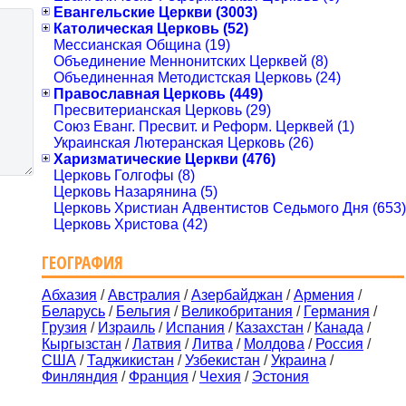
Евангельские Церкви (3003)
Католическая Церковь (52)
Мессианская Община (19)
Объединение Меннонитских Церквей (8)
Объединенная Методистская Церковь (24)
Православная Церковь (449)
Пресвитерианская Церковь (29)
Союз Еванг. Пресвит. и Реформ. Церквей (1)
Украинская Лютеранская Церковь (26)
Харизматические Церкви (476)
Церковь Голгофы (8)
Церковь Назарянина (5)
Церковь Христиан Адвентистов Седьмого Дня (653)
Церковь Христова (42)
ГЕОГРАФИЯ
Абхазия
/
Австралия
/
Азербайджан
/
Армения
/
Беларусь
/
Бельгия
/
Великобритания
/
Германия
/
Грузия
/
Израиль
/
Испания
/
Казахстан
/
Канада
/
Кыргызстан
/
Латвия
/
Литва
/
Молдова
/
Россия
/
США
/
Таджикистан
/
Узбекистан
/
Украина
/
Финляндия
/
Франция
/
Чехия
/
Эстония