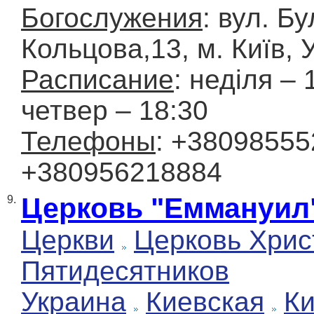
Богослужения
: вул. Б
Кольцова,13, м. Київ, 
Расписание
: неділя – 
четвер – 18:30
Телефоны
: +38098555
+380956218884
Церковь "Еммануил
9.
Церкви
Церковь Хрис
Пятидесятников
Украина
Киевская
К