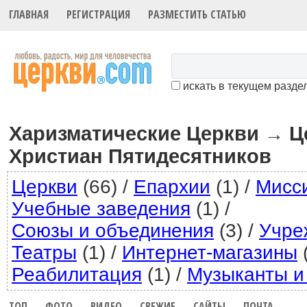
ГЛАВНАЯ
РЕГИСТРАЦИЯ
РАЗМЕСТИТЬ СТАТЬЮ
искать в текущем разде
Харизматические Церкви
Ц
→
Христиан Пятидесятников
Церкви
(66)
/
Епархии
(1)
/
Мисс
Учебные заведения
(1)
/
Союзы и объединения
(3)
/
Учре
Театры
(1)
/
Интернет-магазины
(
Реабилитация
(1)
/
Музыканты и
ТОП
ФОТО
ВИДЕО
СВЕЖИЕ
САЙТЫ
ПОЧТА