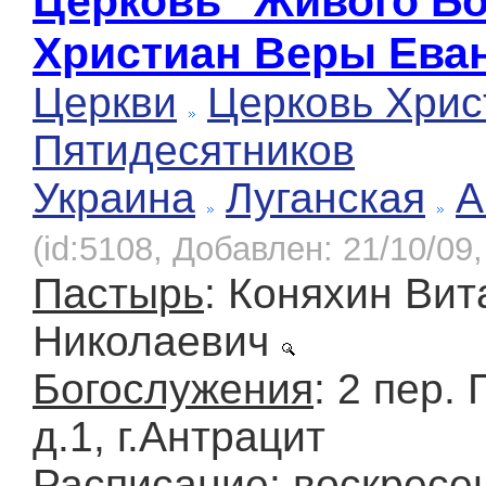
Церковь "Живого Бо
Христиан Веры Ева
Церкви
Церковь Хрис
Пятидесятников
Украина
Луганская
А
(id:5108, Добавлен: 21/10/09,
Пастырь
: Коняхин Вит
Николаевич
Богослужения
: 2 пер.
д.1, г.Антрацит
Расписание
: воскресе