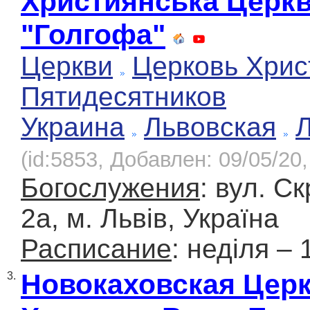
Християнська Церк
"Голгофа"
Церкви
Церковь Хрис
Пятидесятников
Украина
Львовская
(id:5853, Добавлен: 09/05/20,
Богослужения
: вул. С
2а, м. Львів, Україна
Расписание
: неділя – 
Новокаховская Цер
3.