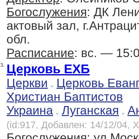
Богослужения
: ДК Лен
актовый зал, г.Антраци
обл.
Расписание
: вс. — 15:
Церковь ЕХБ
3.
Церкви
Церковь Еван
Христиан Баптистов
Украина
Луганская
А
(id:917, Добавлен: 14/12/04, Х
Богослужения
: ул.Моск