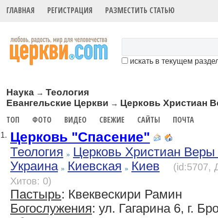
ГЛАВНАЯ
РЕГИСТРАЦИЯ
РАЗМЕСТИТЬ СТАТЬЮ
искать в текущем разде
Наука
Теология
→
Евангельские Церкви
Церковь Христиан В
→
ТОП
ФОТО
ВИДЕО
СВЕЖИЕ
САЙТЫ
ПОЧТА
Церковь "Спасение"
1.
Теология
Церковь Христиан Веры
Украина
Киевская
Киев
(id:5707,
Хитов: 0)
Пастырь
: Квеквескири Рамин
Богослужения
: ул. Гагарина 6, г. Б