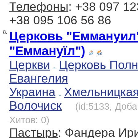
Телефоны
: +38 097 12
+38 095 106 56 86
Церковь "Еммануил"
8.
"Еммануїл")
Церкви
Церковь Полн
Евангелия
Украина
Хмельницка
Волочиск
(id:5133, Доба
Хитов: 0)
Пастырь
: Фандера Ир