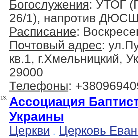
Богослужения
: УТОГ 
26/1), напротив ДЮС
Расписание
: Воскресе
Почтовый адрес
: ул.П
кв.1, г.Хмельницкий, У
29000
Телефоны
: +3809694
Ассоциация Баптис
13.
Украины
Церкви
Церковь Еван