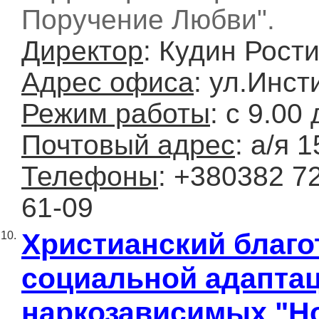
Поручение Любви".
Директор
: Кудин Рост
Адрес офиса
: ул.Инст
Режим работы
: с 9.00
Почтовый адрес
: а/я 
Телефоны
: +380382 7
61-09
Христианский благот
10.
социальной адаптац
наркозависимых "Н