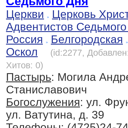
Седьмого Дня
Церкви
Церковь Хрис
Адвентистов Седьмого
Россия
Белгородская
Оскол
(id:2277, Добавлен:
Хитов: 0)
Пастырь
: Могила Андр
Станиславович
Богослужения
: ул. Фру
ул. Ватутина, д. 39
Телефоны
: (4725)24-7