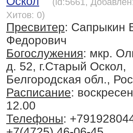
Оскол
(id:5661, Добавлен:
Хитов: 0)
Пресвитер
: Сапрыкин 
Федорович
Богослужения
: мкр. О
д. 52, г.Старый Оскол,
Белгородская обл., Ро
Расписание
: воскресен
12.00
Телефоны
: +79192804
+7(4725) 46-06-45