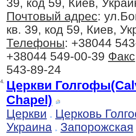
39, код 59, Киев, Украи
Почтовый адрес
: ул.Бо
кв. 39, код 59, Киев, У
Телефоны
: +38044 543
+38044 549-00-39
Факс
543-89-24
Церкви Голгофы(Cal
4.
Chapel)
Церкви
Церковь Голг
Украина
Запорожская