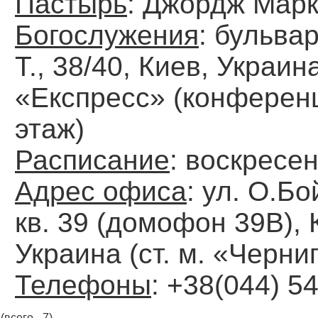
Пастырь
: Джордж Мар
Богослужения
: бульва
Т., 38/40, Киев, Украи
«Експресс» (конференц
этаж)
Расписание
: воскресе
Адрес офиса
: ул. О.Бо
кв. 39 (домофон 39В), 
Украина (ст. м. «Черни
Телефоны
: +38(044) 5
(всего - 7)