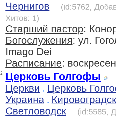
Чернигов
(id:5762, Доба
Хитов: 1)
Старший пастор
: Коно
Богослужения
: ул. Гог
Imago Dei
Расписание
: воскресен
Церковь Голгофы
2.
Церкви
Церковь Голг
Украина
Кировоградс
Светловодск
(id:5585, 