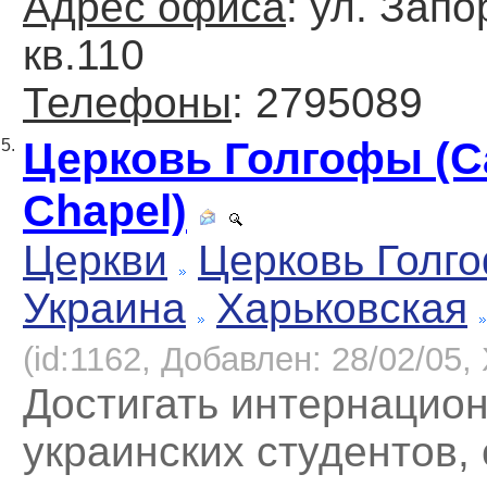
Адрес офиса
: ул. Запо
кв.110
Телефоны
: 2795089
Церковь Голгофы (C
5.
Chapel)
Церкви
Церковь Голг
Украина
Харьковская
(id:1162, Добавлен: 28/02/05, 
Достигать интернацио
украинских студентов,