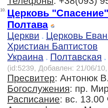
Телефоны
: +38(093) 9
Церковь "Спасение" 
10.
Полтава
Церкви
Церковь Еван
Христиан Баптистов
Украина
Полтавская
(id:5239, Добавлен: 21/06/10,
Пресвитер
: Антонюк В
Богослужения
: пр. Ми
Расписание
: вс. 13.00