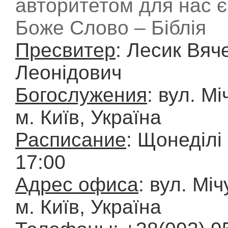
авторитетом для нас є
Боже Слово – Біблія
Пресвитер
: Лесик Вяч
Леонідович
Богослужения
: вул. Мі
м. Київ, Україна
Расписание
: Щонеділі
17:00
Адрес офиса
: вул. Міч
м. Київ, Україна