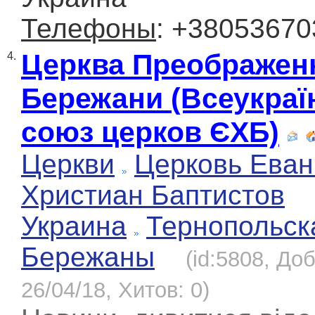
Телефоны
: +3805367
Церква Преображенн
4.
Бережани (Всеукраї
союз церков ЄХБ)
Церкви
Церковь Еван
Христиан Баптистов
Украина
Тернопольск
Бережаны
(id:5808, До
26/04/18, Хитов: 0)