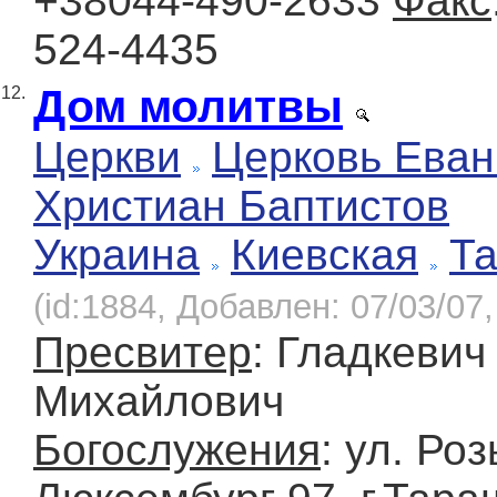
+38044-490-2633
Факс
524-4435
Дом молитвы
12.
Церкви
Церковь Еван
Христиан Баптистов
Украина
Киевская
Т
(id:1884, Добавлен: 07/03/07,
Пресвитер
: Гладкевич
Михайлович
Богослужения
: ул. Ро