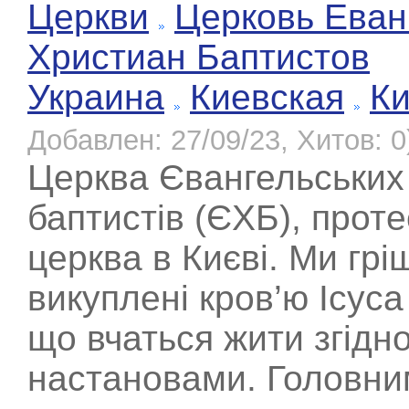
Церкви
Церковь Еван
Христиан Баптистов
Украина
Киевская
К
Добавлен: 27/09/23, Хитов: 0
Церква Євангельських
баптистів (ЄХБ), прот
церква в Києві. Ми грі
викуплені кров’ю Ісуса
що вчаться жити згідно
настановами. Головни