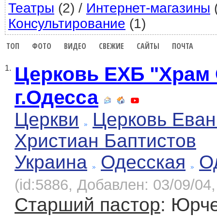
Театры
(2)
/
Интернет-магазины
(
Консультирование
(1)
ТОП
ФОТО
ВИДЕО
СВЕЖИЕ
САЙТЫ
ПОЧТА
Церковь ЕХБ "Храм
1.
г.Одесса
Церкви
Церковь Еван
Христиан Баптистов
Украина
Одесская
О
(id:5886, Добавлен: 03/09/04,
Старший пастор
: Юрч