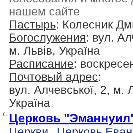
нашем сайте
Пастырь
: Колесник Д
Богослужения
: вул. Ал
м. Львів, Україна
Расписание
: воскресе
Почтовый адрес
:
вул. Алчевської, 2, м. 
Україна
Церковь "Эманнуил
6.
Церкви
Церковь Еван