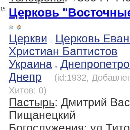
Церковь "Восточны
15.
Церкви
Церковь Еван
Христиан Баптистов
Украина
Днепропетро
Днепр
(id:1932, Добавлен
Хитов: 0)
Пастырь
: Дмитрий Ва
Пищанецкий
Богослужения
: ул.Тито