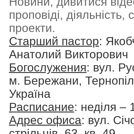
Новини, дивитися віде
проповіді, діяльність, 
проекти.
Старший пастор
: Якоб
Анатолий Викторович
Богослужения
: вул. Ру
м. Бережани, Тернопіл
Україна
Расписание
: неділя – 
Адрес офиса
: вул. Сі
стрільців, 63, кв. 49