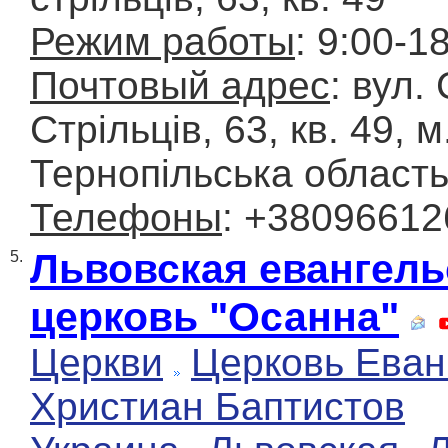
Режим работы
: 9:00-1
Почтовый адрес
: вул.
Стрільців, 63, кв. 49, 
Тернопільська област
Телефоны
: +3809661
Львовская евангель
5.
церковь "Осанна"
Церкви
Церковь Еван
Христиан Баптистов