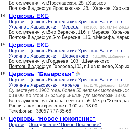
Богослужения
: ул.Ярославская, 28, г.Харьков
Почтовый адрес
: ул.Ярославская, 28, г.Харьков, Харько
Церковь ЕХБ
14.
Церкви
Церковь Евангельских Христиан Баптистов
Украина
Харьковская
Мерефа
(id:1080, Добавлен: 24/12/
Богослужения
: ул.5-го Вересня, 116, п.Мерефа, Харько
Почтовый адрес
: ул.5-го Вересня, 116, п.Мерефа, Харь
Церковь ЕХБ
15.
Церкви
Церковь Евангельских Христиан Баптистов
Украина
Харьковская
Шевченково
(id:1086, Добавлен: 2
Богослужения
: ул.Гордеева, 103, г.Шевченково
Почтовый адрес
: ул.Гордеева,103, г.Шевченково, Харьк
Церковь "Баварская"
16.
Церкви
Церковь Евангельских Христиан Баптистов
Украина
Харьковская
Харьков
(id:1170, Добавлен: 16/03/
Существует с 1962 года, более 50 человек молодежи, хо
с 18 00, во вторник разбор библии для молодежи 18 00
Богослужения
: ул. Афанасьевская, 59, Метро "Холодная
Расписание
: воскресение с 9:00 и с 18:00
Телефоны
: +38057 777-35-66
Церковь "Новое Поколение"
17.
Церкви
Объединение "Новое Поколение"