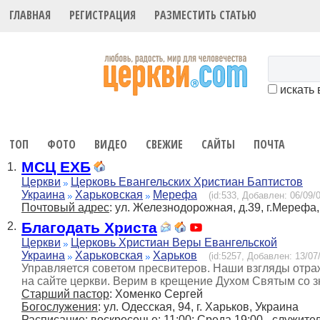
ГЛАВНАЯ
РЕГИСТРАЦИЯ
РАЗМЕСТИТЬ СТАТЬЮ
искать 
ТОП
ФОТО
ВИДЕО
СВЕЖИЕ
САЙТЫ
ПОЧТА
МСЦ ЕХБ
1.
Церкви
Церковь Евангельских Христиан Баптистов
Украина
Харьковская
Мерефа
(id:533, Добавлен: 06/09/0
Почтовый адрес
: ул. Железнодорожная, д.39, г.Мерефа
Благодать Христа
2.
Церкви
Церковь Христиан Веры Евангельской
Украина
Харьковская
Харьков
(id:5257, Добавлен: 13/07/
Управляется советом пресвитеров. Наши взгляды отра
на сайте церкви. Верим в крещение Духом Святым со 
Старший пастор
: Хоменко Сергей
Богослужения
: ул. Одесская, 94, г. Харьков, Украина
Расписание
: воскресенье: 11:00; Среда 19:00 - служите