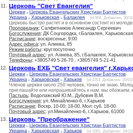
Церковь "Свет Евангелия"
11.
Церкви
Церковь Евангельских Христиан Баптистов
Украина
Харьковская
Балаклея
(id:904, Добавлен: 30/11
Церковь быстро растет и в основном состоит из молоде
Проповедник
: Салфетников Александр Сергеевич
Богослужения
: ДК Соцгородка, г.Балаклея, Харьковская
Расписание
: воскресенье, 9:00
Адрес офиса
: ул. Алиева, 85
Режим работы
: круглосуточно
Почтовый адрес
: ул. Алиева, 85, г.Балаклея, Харьковск
Телефоны
: +3805749 5-26-70 , +3805749 5-21-41
Церковь ЕХБ "Свет евангелия" г.Харьк
12.
Церкви
Церковь Евангельских Христиан Баптистов
Украина
Харьковская
Харьков
(id:1153, Добавлен: 20/02/
Членов церкви около 250 человек, точно не знаю. Молод
приглашайте или напрашивайтесь к нам, мы обожаем, ко
Пастырь
: Водолажский Ю.М., Дубовик В.М.
Богослужения
: ул. Минайленко-6, г.Харьков
Расписание
: Воскр. 10-00; 18-00. Мол: суб. 18-00.
Почтовый адрес
: ул.Минайленко-6, г.Харьков, 61000
Церковь "Преображение"
13.
Церкви
Церковь Евангельских Христиан Баптистов
Украина
Харьковская
Харьков
(id:1061, Добавлен: 24/12/