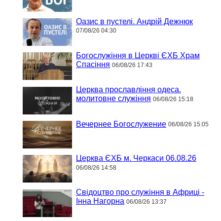
Оазис в пустелі. Андрій Дежнюк
07/08/26 04:30
Богослужіння в Церкві ЄХБ Храм
Спасіння
06/08/26 17:43
Церква прославління одеса.
молитовне служіння
06/08/26 15:18
Вечернее Богослужение
06/08/26 15:05
Церква ЄХБ м. Черкаси 06.08.26
06/08/26 14:58
Свідоцтво про служіння в Африці -
Інна Нагорна
06/08/26 13:37