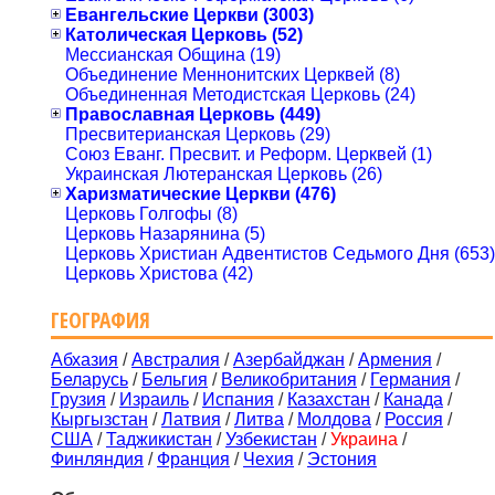
Евангельские Церкви (3003)
Католическая Церковь (52)
Мессианская Община (19)
Объединение Меннонитских Церквей (8)
Объединенная Методистская Церковь (24)
Православная Церковь (449)
Пресвитерианская Церковь (29)
Союз Еванг. Пресвит. и Реформ. Церквей (1)
Украинская Лютеранская Церковь (26)
Харизматические Церкви (476)
Церковь Голгофы (8)
Церковь Назарянина (5)
Церковь Христиан Адвентистов Седьмого Дня (653)
Церковь Христова (42)
ГЕОГРАФИЯ
Абхазия
/
Австралия
/
Азербайджан
/
Армения
/
Беларусь
/
Бельгия
/
Великобритания
/
Германия
/
Грузия
/
Израиль
/
Испания
/
Казахстан
/
Канада
/
Кыргызстан
/
Латвия
/
Литва
/
Молдова
/
Россия
/
США
/
Таджикистан
/
Узбекистан
/
Украина
/
Финляндия
/
Франция
/
Чехия
/
Эстония