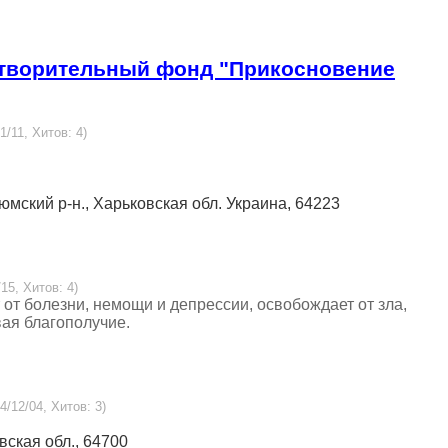
отворительный фонд "Прикосновение
1/11, Хитов: 4)
зюмский р-н., Харьковская обл. Украина, 64223
15, Хитов: 4)
от болезни, немощи и депрессии, освобождает от зла,
вая благополучие.
4/12/04, Хитов: 3)
вская обл., 64700