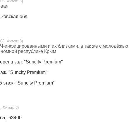
/05, Хитов: 3)
вая.
ьковская обл.
06, Хитов: 3)
Ч-инфицированными и их близкими, а так же с молодёжью
тономной республике Крым
еренц зал. "Suncity Premium"
таж. "Suncity Premium"
5 этаж. "Suncity Premium"
, Хитов: 3)
обл., 63400