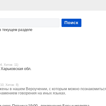
Поиск
в текущем разделе
4, Хитов: 11)
, Харьковская обл.
10, Хитов: 8)
жены в нашем Вероучении, с которым можно познакомитьс
знамением говорения на иных языках.
льское; Пятница:19:00 - поклонение Богу и молитва.