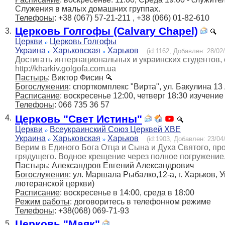
Служения в малых домашних группах.
Телефоны
: +38 (067) 57-21-211 , +38 (066) 01-82-610
Церковь Голгофы (Calvary Chapel)
3.
Церкви
Церковь Голгофы
Украина
Харьковская
Харьков
(id:1162, Добавлен: 28/02/
Достигать интернациональных и украинских студентов,
http://kharkiv.golgofa.com.ua
Пастырь
: Виктор Фисин
Богослужения
: спорткомплекс "Вирта", ул. Бакулина 13 
Расписание
: воскресенье 12:00, четверг 18:30 изучение
Телефоны
: 066 735 36 57
Церковь "Свет Истины"
4.
Церкви
Всеукраинский Союз Церквей ХВЕ
Украина
Харьковская
Харьков
(id:1903, Добавлен: 23/04/
Верим в Единого Бога Отца и Сына и Духа Святого, пр
грядущего. Водное крещение через полное погружени
Пастырь
: Александров Евгений Александрович
Богослужения
: ул. Маршала Рыбалко,12-а, г. Харьков,
лютеранской церкви)
Расписание
: воскресенье в 14:00, среда в 18:00
Режим работы
: договоритесь в телефонном режиме
Телефоны
: +38(068) 069-71-93
Церковь "Маяк"
5.