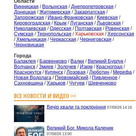
Области
Винницкая
/
Волынская
/
Днепропетровская
/
Донецкая
/
Житомирская
/
Закарпатская
/
Запорожская
/
Ивано-Франковская
/
Киевская
/
Кировоградская
/
Крым
/
Луганская
/
Львовская
/
Николаевская
/
Одесская
/
Полтавская
/
Ровенская
/
Сумская
/
Тернопольская
/
Харьковская
/
Херсонская
/
Хмельницкая
/
Черкасская
/
Черниговская
/
Черновицкая
Города
Балаклея
/
Барвенково
/
Валки
/
Великий Бурлук
/
Волчанск
/
Змиев
/
Золочев
/
Изюм
/
Красноград
/
Краснокутск
/
Купянск
/
Лозовая
/
Люботин
/
Мерефа
/
Новая Водолага
/
Первомайский
/
Пивденное
/
Сахновщина
/
Харьков
/
Чугуев
/
Шевченково
ВСЕ НОВОСТИ И ВИДЕО >>
Вечір хвали та поклоніння
07/08/26 14:16
Великий Бог. Микола Каленик
07/08/26 13:00