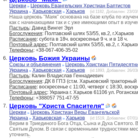
Церкви
Церковь Евангельских Христиан Баптистов
Украина
Харьковская
Харьков
(id:1182, Добавлен: 23/03/
Наша церковь "Маяк" основана на базе клуба по изуче
как с начинающими так и с уже имеющими опыт в изуче
Пастырь
: Давид Вингет Эрл
Богослужения
: Полтавский шлях 53/55, кв.2, г.Харьков
Расписание
: суботa в 18ч. воскресенье 9 ч. и в 18 ч.
Почтовый адрес
: Полтавский шлях 53/55, кв.2, г. Харьк
Телефоны
: +38-067-406-35-02
Церковь Божия Украины
6.
Союзы и объединения
Церковь Христиан Пятидесятн
Украина
Харьковская
Харьков
(id:1893, Добавлен: 26/03/
Пастырь
: Калин Владислав Геннадиевич
Богослужения
: ДК 8 ГПЗ (ст.м. Харьковский тракторный
Расписание
: воскресенье с 11:00, четверг с 18:30, воскр
Почтовый адрес
: Украина г. Харьков 61106 ул. Роганска
Телефоны
: +388057 751-47-55
Церковь "Христа Спасителя"
7.
Церкви
Церковь Христиан Веры Евангельской
Украина
Харьковская
Харьков
(id:1519, Добавлен: 07/01/
Верим в Триединого Бога Отца, Сына и Духа Святого. 
Святым Духом. В связи с временными трудностями мес
уточнить.