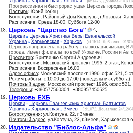
Украина
Харьковская
Лозовая
(id:1476, Добавлен: 01/11
Прогрессивная и быстрорастущая Церковь города Лозо
Пастырь
: Юрий Кобец
Богослужения
: Районный Дом Культуры, г.Лозовая, Хар
Расписание
: Среда 18-00, Суббота 12-00
Церковь "Царство Бога"
18.
Церкви
Церковь Христиан Веры Евангельской
Украина
Харьковская
Харьков
(id:1514, Добавлен: 01/01/
Церковь направлена на работу с наркозависимыми, ВИ
города. Имеет филиалы по всей Украине, России и Ав
Пресвитер
: Бритвенко Сергей Андреевич
Богослужения
: Московский проспект 199б, 2 этаж, Конф
Расписание
: Воскресенье 16.00
Адрес офиса
: Московский проспект 199б, офис 521, 5 э
Режим работы
: с 10.00 до 17.00 (понедельник-суббота)
Почтовый адрес
: Московский проспект 199б, офис 521, 
Телефоны
: +380577560304 , +380957450525
Церковь ЕХБ
19.
Церкви
Церковь Евангельских Христиан Баптистов
Украина
Харьковская
Змиев
(id:1072, Добавлен: 24/12/04
Богослужения
: ул.Ковтуна, 22, г.Змеев
Почтовый адрес
: ул.Ковтуна, 22, г.Змеев, Харьковская 
Издательство "Библос-Альфа"
20.