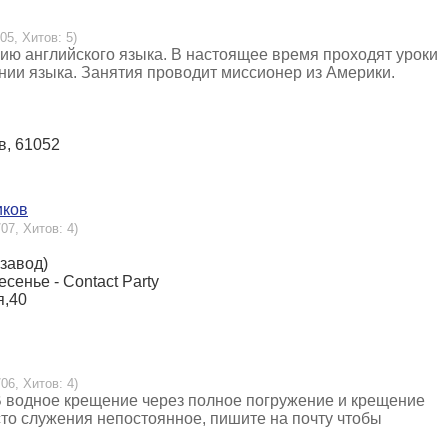
05, Хитов: 5)
нию английского языка. В настоящее время проходят уроки
нии языка. Занятия проводит миссионер из Америки.
ов, 61052
иков
07, Хитов: 4)
 завод)
есенье - Contact Party
я,40
06, Хитов: 4)
В водное крещение через полное погружение и крещение
то служения непостоянное, пишите на почту чтобы