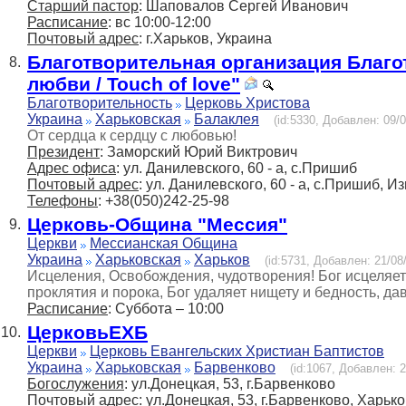
Старший пастор
: Шаповалов Сергей Иванович
Расписание
: вс 10:00-12:00
Почтовый адрес
: г.Харьков, Украина
Благотворительная организация Благ
8.
любви / Touch of love"
Благотворительность
Церковь Христова
Украина
Харьковская
Балаклея
(id:5330, Добавлен: 09/0
От сердца к сердцу с любовью!
Президент
: Заморский Юрий Виктрович
Адрес офиса
: ул. Данилевского, 60 - а, с.Пришиб
Почтовый адрес
: ул. Данилевского, 60 - а, с.Пришиб, И
Телефоны
: +38(050)242-25-98
Церковь-Община "Мессия"
9.
Церкви
Мессианская Община
Украина
Харьковская
Харьков
(id:5731, Добавлен: 21/08/
Исцеления, Освобождения, чудотворения! Бог исцеляет 
проклятия и порока, Бог удаляет нищету и бедность, да
Расписание
: Суббота – 10:00
ЦерковьЕХБ
10.
Церкви
Церковь Евангельских Христиан Баптистов
Украина
Харьковская
Барвенково
(id:1067, Добавлен: 2
Богослужения
: ул.Донецкая, 53, г.Барвенково
Почтовый адрес
: ул.Донецкая, 53, г.Барвенково, Харько