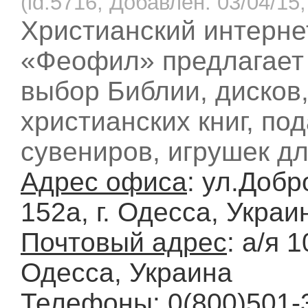
(id:5716, Добавлен: 03/04/15,
Христианский интерне
«Феофил» предлагает
выбор Библии, дисков
христианских книг, под
сувениров, игрушек дл
Адрес офиса
: ул.Добр
152а, г. Одесса, Украи
Почтовый адрес
: а/я 1
Одесса, Украина
Телефоны
: 0(800)501-