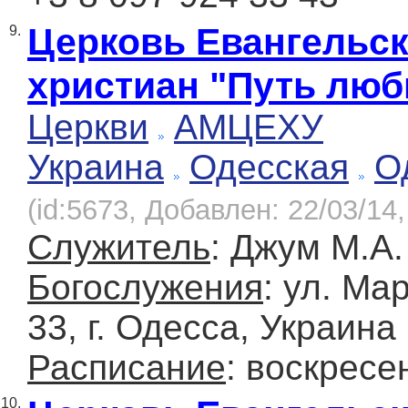
Церковь Евангельс
9.
христиан "Путь люб
Церкви
АМЦЕХУ
Украина
Одесская
О
(id:5673, Добавлен: 22/03/14,
Служитель
: Джум М.А.
Богослужения
: ул. Ма
33, г. Одесса, Украина
Расписание
: воскресе
10.