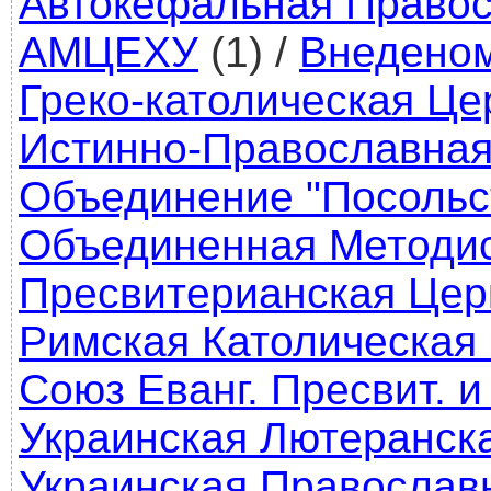
Автокефальная Правос
АМЦЕХУ
(1)
/
Внедено
Греко-католическая Це
Истинно-Православная
Объединение "Посольс
Объединенная Методис
Пресвитерианская Цер
Римская Католическая
Союз Еванг. Пресвит. 
Украинская Лютеранск
Украинская Православ