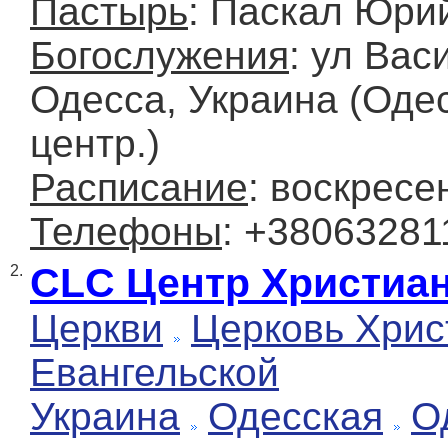
Пастырь
: Паскал Юри
Богослужения
: ул Вас
Одесса, Украина (Оде
центр.)
Расписание
: воскресе
Телефоны
: +38063281
CLC Центр Христиа
2.
Церкви
Церковь Хрис
Евангельской
Украина
Одесская
О