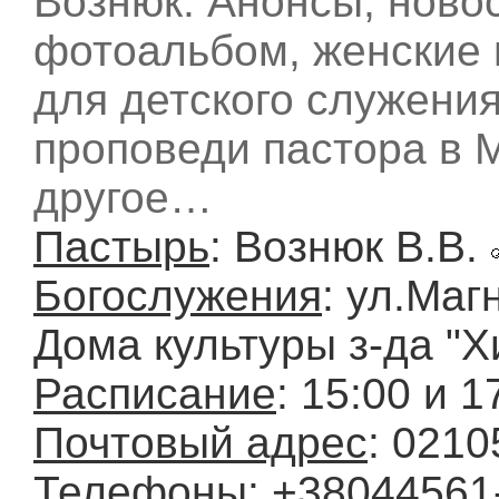
Вознюк. Анонсы, ново
фотоальбом, женские 
для детского служени
проповеди пастора в М
другое…
Пастырь
: Вознюк В.В.
Богослужения
: ул.Маг
Дома культуры з-да "
Расписание
: 15:00 и 1
Почтовый адрес
: 0210
Телефоны
: +38044561