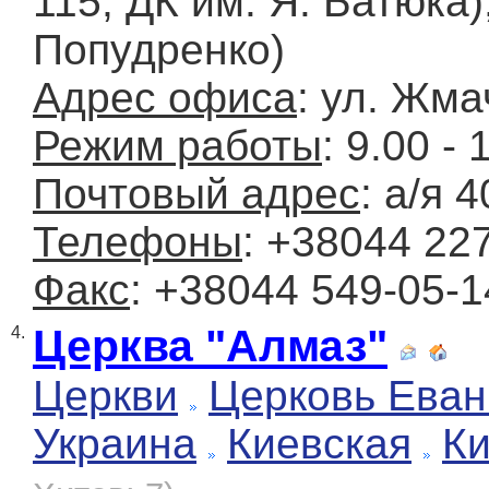
115, ДК им. Я. Батюка),
Попудренко)
Адрес офиса
: ул. Жма
Режим работы
: 9.00 - 
Почтовый адрес
: а/я 
Телефоны
: +38044 22
Факс
: +38044 549-05-1
Церква "Алмаз"
4.
Церкви
Церковь Еван
Украина
Киевская
К