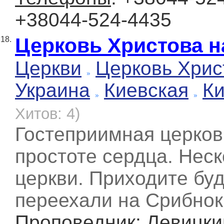
+38044-524-4435
Церковь Христова н
18.
Церкви
Церковь Хрис
Украина
Киевская
К
Хитов: 4)
Гостеприимная церков
простоте сердца. Нес
церкви. Приходите бу
переехали на Срибно
Проповедник
: Левицк