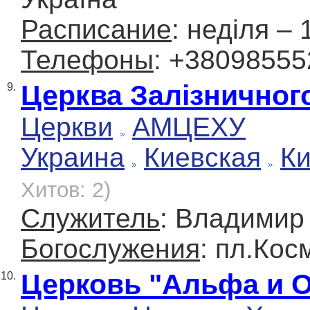
Расписание
: неділя – 
Телефоны
: +38098555
Церква Залізничного
9.
Церкви
АМЦЕХУ
Украина
Киевская
К
Хитов: 2)
Служитель
: Владимир
Богослужения
: пл.Кос
Церковь "Альфа и 
10.