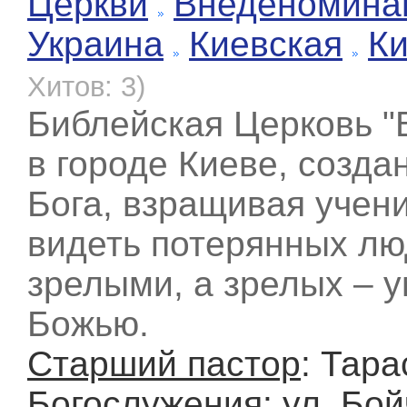
Церкви
Внеденомина
Украина
Киевская
К
Хитов: 3)
Библейская Церковь "В
в городе Киеве, созда
Бога, взращивая учен
видеть потерянных лю
зрелыми, а зрелых – 
Божью.
Старший пастор
: Тар
Богослужения
: ул. Бо