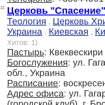
Церковь "Спасение
12.
Теология
Церковь Хр
Украина
Киевская
К
Хитов: 1)
Пастырь
: Квеквескири
Богослужения
: ул. Га
обл., Украина
Расписание
: воскресе
Адрес офиса
: ул. Гаг
(городской клуб), г. Б