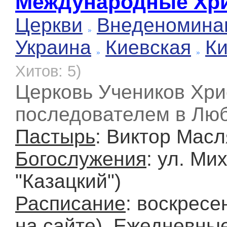
Международные Хри
Церкви
Внеденомина
Украина
Киевская
К
Хитов: 5)
Церковь Учеников Хри
последователем в Лю
Пастырь
: Виктор Мас
Богослужения
: ул. Ми
"Казацкий")
Расписание
: воскресе
на сайте). Ежедневные