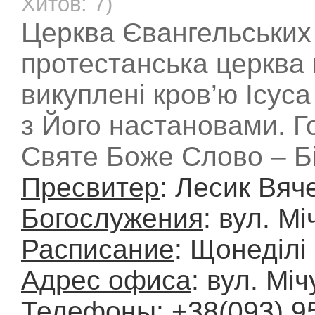
Хитов: 7)
Церква Євангельських 
протестанська церква 
викуплені кров’ю Ісуса
з Його настановами. Г
Святе Боже Слово – Бі
Пресвитер
: Лесик Вяч
Богослужения
: вул. Мі
Расписание
: Щонеділі
Адрес офиса
: вул. Міч
Телефоны
: +38(093) 9