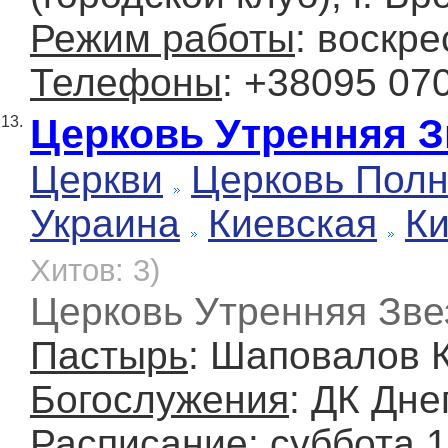
Режим работы
: воскре
Телефоны
: +38095 07
Церковь Утренняя З
13.
Церкви
Церковь Полн
Украина
Киевская
К
Хитов: 3)
Церковь Утренняя Звез
Пастырь
: Шаповалов 
Богослужения
: ДК Дне
Расписание
: суббота 